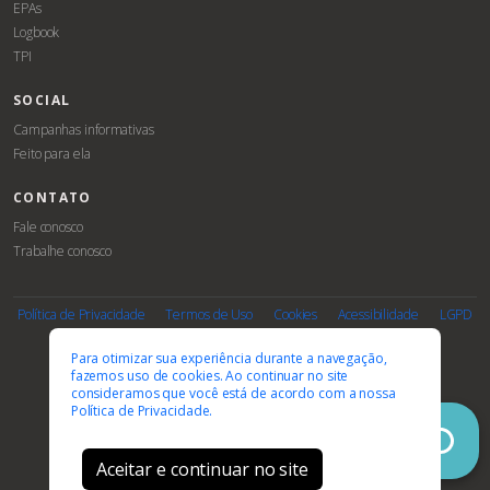
EPAs
Logbook
TPI
SOCIAL
Campanhas informativas
Feito para ela
CONTATO
Fale conosco
Trabalhe conosco
Associe-
Evento
se
Política de Privacidade
Termos de Uso
Cookies
Acessibilidade
LGPD
PARCEIROS E AFILIAÇÕES
Para otimizar sua experiência durante a navegação,
fazemos uso de cookies. Ao continuar no site
consideramos que você está de acordo com a nossa
Política de Privacidade.
Aceitar e continuar no site
© 2026 FEBRASGO. Todos os direitos reservados.