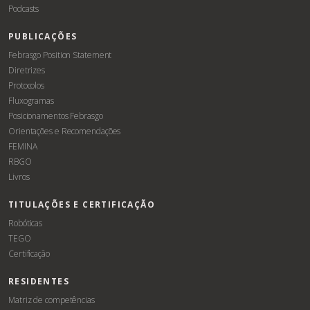
Podcasts
PUBLICAÇÕES
Febrasgo Position Statement
Diretrizes
Protocolos
Fluxogramas
Posicionamentos Febrasgo
Orientações e Recomendações
FEMINA
RBGO
Livros
TITULAÇÕES E CERTIFICAÇÃO
Robóticas
TEGO
Certificação
RESIDENTES
Matriz de competências