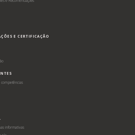
ões e Recomendações
AÇÕES E CERTIFICAÇÃO
s
ção
ENTES
e competências
L
s informativas