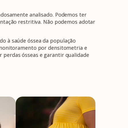
idadosamente analisado. Podemos ter
mentação restritiva. Não podemos adotar
ado à saúde óssea da população
, monitoramento por densitometria e
r perdas ósseas e garantir qualidade
A Febrasgo
Ensino
Publicações
T