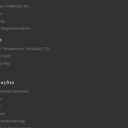
ue a FEBRASGO faz
s
ias
 e Regimento Interno
O
e Treinamento e Simulação (CTS)
GO EAD
O Play
CAÇÕES
 Position Statement
s
s
mas
amentos Febrasgo