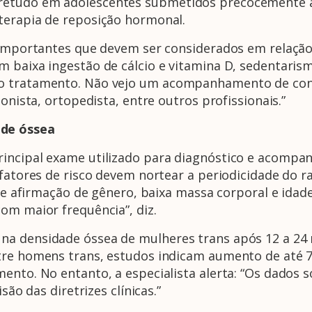
retudo em adolescentes submetidos precocemente 
terapia de reposição hormonal.
s importantes que devem ser considerados em relaçã
 baixa ingestão de cálcio e vitamina D, sedentarismo,
no tratamento. Não vejo um acompanhamento de co
ionista, ortopedista, entre outros profissionais.”
úde óssea
rincipal exame utilizado para diagnóstico e acomp
 fatores de risco devem nortear a periodicidade do 
a de afirmação de gênero, baixa massa corporal e idad
om maior frequência”, diz.
na densidade óssea de mulheres trans após 12 a 24
tre homens trans, estudos indicam aumento de até 
ento. No entanto, a especialista alerta: “Os dados 
são das diretrizes clínicas.”