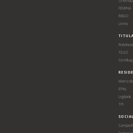
Orientaç
FEMINA
RBGO
Livros
TITUL
Robótica
TEGO
Certifica
RESID
Matriz d
EPAs
Logbook
TPI
SOCIA
Campanha