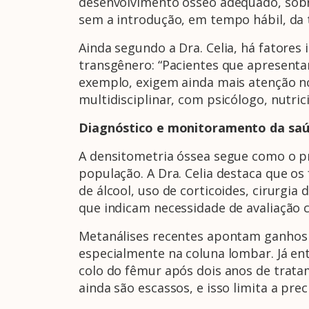
desenvolvimento ósseo adequado, sob
sem a introdução, em tempo hábil, da 
Ainda segundo a Dra. Celia, há fatore
transgênero: “Pacientes que apresentam
exemplo, exigem ainda mais atenção 
multidisciplinar, com psicólogo, nutric
Diagnóstico e monitoramento da sa
A densitometria óssea segue como o p
população. A Dra. Celia destaca que os
de álcool, uso de corticoides, cirurgi
que indicam necessidade de avaliação c
Metanálises recentes apontam ganhos 
especialmente na coluna lombar. Já en
colo do fêmur após dois anos de tratam
ainda são escassos, e isso limita a preci