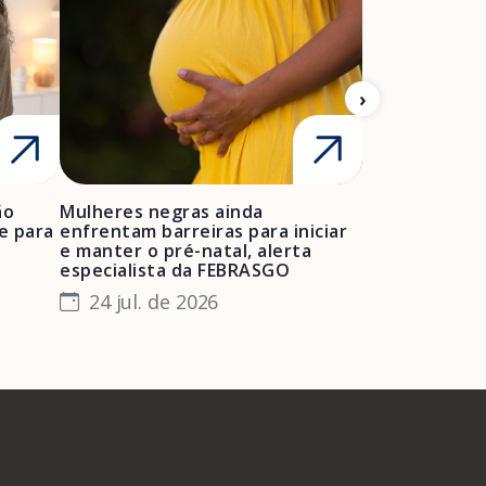
ão
Mulheres negras ainda
FEBRASGO ale
e para
enfrentam barreiras para iniciar
de projetos de
e manter o pré-natal, alerta
obstétrica e 
especialista da FEBRASGO
gestantes e 
24 jul. de 2026
23 jul. de 