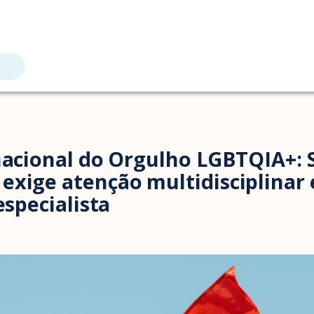
rnacional do Orgulho LGBTQIA+: 
 exige atenção multidisciplin
especialista