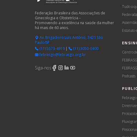
Tudo o q
Federação Brasileira das Associações de
Federada
Ginecologia e Obstetrícia –
Assemble
Promovendo a excelência na saúde da mulher
há mais de 60 anos.
Estatuto
Av. Brigadeiro Luís Antônio, 3421 São
Paulo/SP
ENSIN
(11) 5573-4919
|
(11) 3050-0400
Centro d
febrasgo@febrasgo.org.br
FEBRAS
Siga-nos
FEBRASG
Podcasts
PUBLI
Febrasgo
Diretrize
Protocolo
Fluxogra
Posicion