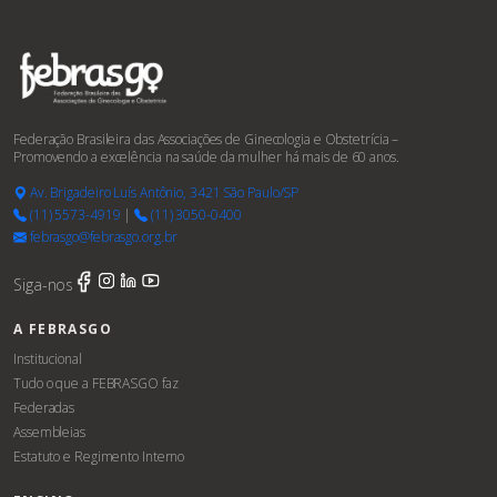
Federação Brasileira das Associações de Ginecologia e Obstetrícia –
Promovendo a excelência na saúde da mulher há mais de 60 anos.
Av. Brigadeiro Luís Antônio, 3421 São Paulo/SP
(11) 5573-4919
|
(11) 3050-0400
febrasgo@febrasgo.org.br
Siga-nos
A FEBRASGO
Institucional
Tudo o que a FEBRASGO faz
Federadas
Assembleias
Estatuto e Regimento Interno