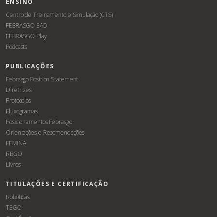
ENSINO
Centro de Treinamento e Simulação (CTS)
FEBRASGO EAD
FEBRASGO Play
Podcasts
PUBLICAÇÕES
Febrasgo Position Statement
Diretrizes
Protocolos
Fluxogramas
Posicionamentos Febrasgo
Orientações e Recomendações
FEMINA
RBGO
Livros
TITULAÇÕES E CERTIFICAÇÃO
Robóticas
TEGO