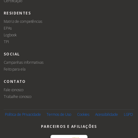
Certificação
RESIDENTES
Matriz de competências
EPAs
Logbook
TPI
SOCIAL
Campanhas informativas
Feito para ela
CONTATO
Fale conosco
Trabalhe conosco
Associe-
se
Política de Privacidade
Termos de Uso
Cookies
Acessibilidade
LGPD
PARCEIROS E AFILIAÇÕES