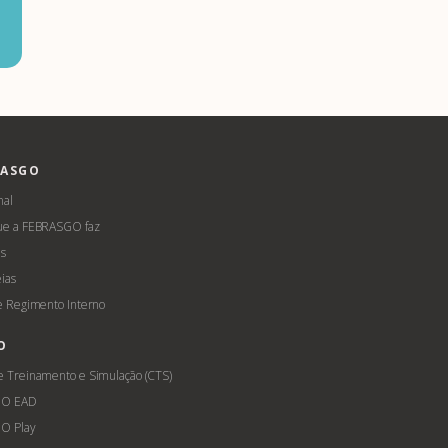
RASGO
nal
ue a FEBRASGO faz
s
ias
 e Regimento Interno
O
e Treinamento e Simulação (CTS)
GO EAD
O Play