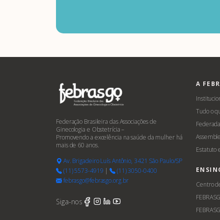
A FEB
Institucio
Tudo o q
Federação Brasileira das Associações de
Federada
Ginecologia e Obstetrícia –
Assemble
Promovendo a excelência na saúde da mulher há
mais de 60 anos.
Estatuto
Av. Brigadeiro Luís Antônio, 3421 São Paulo/SP
ENSIN
(11) 5573-4919
|
(11) 3050-0400
febrasgo@febrasgo.org.br
Centro d
FEBRAS
Siga-nos
FEBRASG