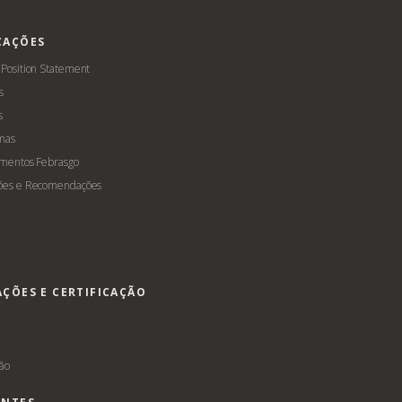
CAÇÕES
 Position Statement
s
s
mas
amentos Febrasgo
ões e Recomendações
AÇÕES E CERTIFICAÇÃO
s
ção