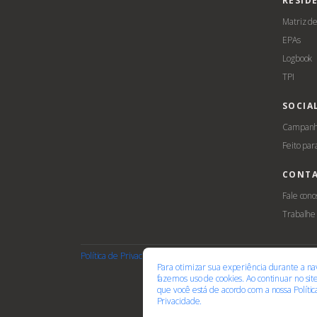
RESID
Matriz d
EPAs
Logbook
TPI
SOCIA
Campanha
Feito par
CONT
Fale cono
Trabalhe
Política de Privacidade
Termos de Uso
Cookies
Acessib
Para otimizar sua experiência durante a na
fazemos uso de cookies. Ao continuar no si
que você está de acordo com a nossa
Políti
Privacidade.