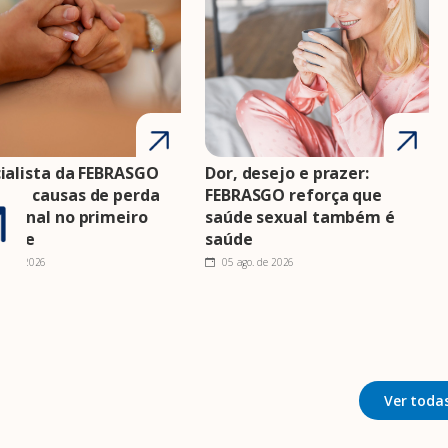
ialista da FEBRASGO
Dor, desejo e prazer:
nta causas de perda
FEBRASGO reforça que
cional no primeiro
saúde sexual também é
estre
saúde
o. de 2026
05 ago. de 2026
Ver todas