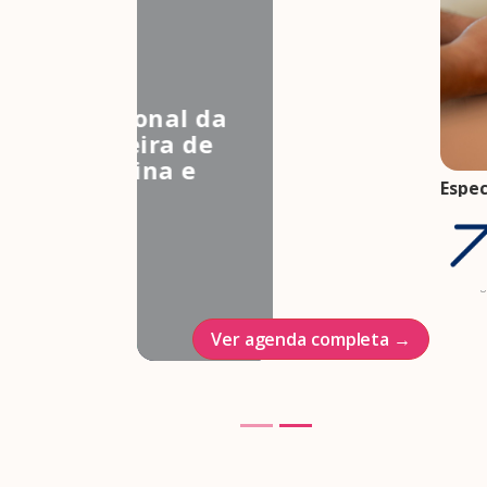
3º Congresso Nacional da
Associação Brasileira de
Estudos em Medicina e
Espec
Saúde Sexual
come
Hotel Intercontinenal
gesta
trim
23/10/2026
07 ag
Ver agenda completa →