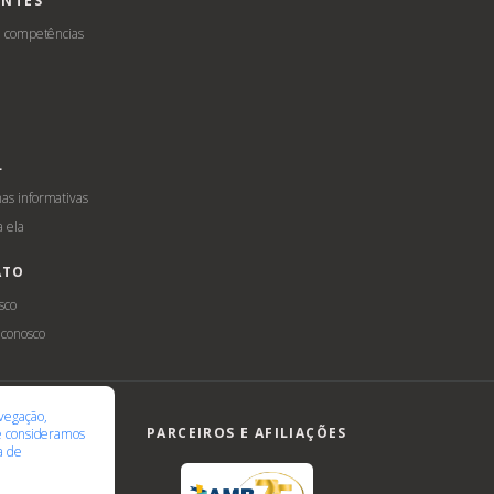
ENTES
e competências
L
s informativas
a ela
ATO
sco
 conosco
ilidade
LGPD
vegação,
PARCEIROS E AFILIAÇÕES
te consideramos
ca de