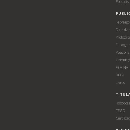
Podcasts
PUBLI
Febrasgo
Diretrize
Protocolo
Fluxogra
Posicion
Orientaç
FEMINA
RBGO
Livros
TITUL
Robótica
TEGO
Certifica