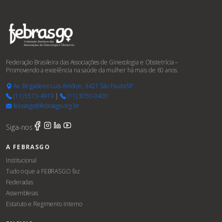
Federação Brasileira das Associações de Ginecologia e Obstetrícia –
Promovendo a excelência na saúde da mulher há mais de 60 anos.
Av. Brigadeiro Luís Antônio, 3421 São Paulo/SP
(11) 5573-4919
|
(11) 3050-0400
febrasgo@febrasgo.org.br
Siga-nos
A FEBRASGO
Institucional
Tudo o que a FEBRASGO faz
Federadas
Assembleias
Estatuto e Regimento Interno