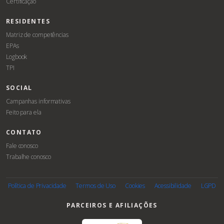
Certificação
RESIDENTES
Matriz de competências
EPAs
Logbook
TPI
SOCIAL
Campanhas informativas
Feito para ela
CONTATO
Fale conosco
Trabalhe conosco
Associe-
se
Política de Privacidade
Termos de Uso
Cookies
Acessibilidade
LGPD
PARCEIROS E AFILIAÇÕES