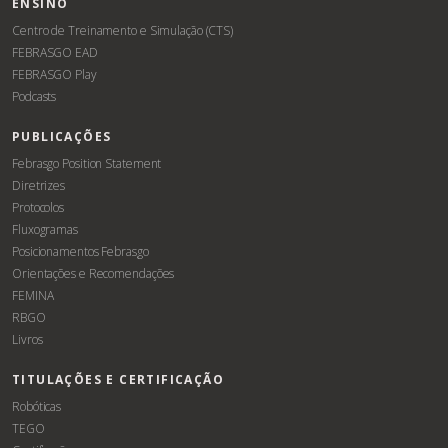
ENSINO
Centro de Treinamento e Simulação (CTS)
FEBRASGO EAD
FEBRASGO Play
Podcasts
PUBLICAÇÕES
Febrasgo Position Statement
Diretrizes
Protocolos
Fluxogramas
Posicionamentos Febrasgo
Orientações e Recomendações
FEMINA
RBGO
Livros
TITULAÇÕES E CERTIFICAÇÃO
Robóticas
TEGO