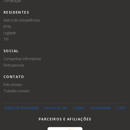
Certificação
RESIDENTES
Matriz de competências
EPAs
Logbook
TPI
SOCIAL
Campanhas informativas
Feito para ela
CONTATO
Fale conosco
Trabalhe conosco
Associe-
se
Política de Privacidade
Termos de Uso
Cookies
Acessibilidade
LGPD
PARCEIROS E AFILIAÇÕES