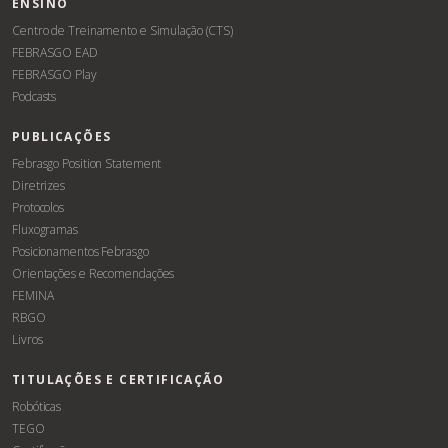
ENSINO
Centro de Treinamento e Simulação (CTS)
FEBRASGO EAD
FEBRASGO Play
Podcasts
PUBLICAÇÕES
Febrasgo Position Statement
Diretrizes
Protocolos
Fluxogramas
Posicionamentos Febrasgo
Orientações e Recomendações
FEMINA
RBGO
Livros
TITULAÇÕES E CERTIFICAÇÃO
Robóticas
TEGO