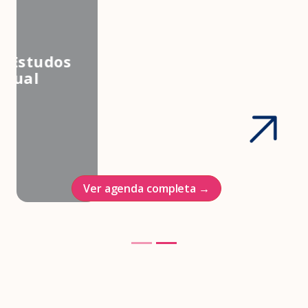
3º Congresso Nacional da
Associação Brasileira de Estudos
em Medicina e Saúde Sexual
Hotel Intercontinenal
23/10/2026
Ver agenda completa →