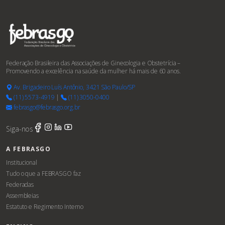
Federação Brasileira das Associações de Ginecologia e Obstetrícia –
Promovendo a excelência na saúde da mulher há mais de 60 anos.
Av. Brigadeiro Luís Antônio, 3421 São Paulo/SP
(11) 5573-4919
|
(11) 3050-0400
febrasgo@febrasgo.org.br
Siga-nos
A FEBRASGO
Institucional
Tudo o que a FEBRASGO faz
Federadas
Assembleias
Estatuto e Regimento Interno