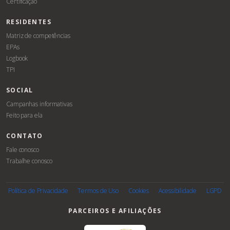
Certificação
RESIDENTES
Matriz de competências
EPAs
Logbook
TPI
SOCIAL
Campanhas informativas
Feito para ela
CONTATO
Fale conosco
Trabalhe conosco
Associe-
se
Política de Privacidade
Termos de Uso
Cookies
Acessibilidade
LGPD
PARCEIROS E AFILIAÇÕES