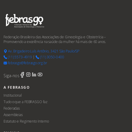
Federação Brasileira das Associações de Ginecologia e Obstetrícia –
Promovendo a excelência na saúde da mulher há mais de 60 anos.
Av. Brigadeiro Luís Antônio, 3421 São Paulo/SP
(11) 5573-4919
|
(11) 3050-0400
febrasgo@febrasgo.org.br
Siga-nos
A FEBRASGO
Institucional
Tudo o que a FEBRASGO faz
Federadas
Assembleias
Estatuto e Regimento Interno