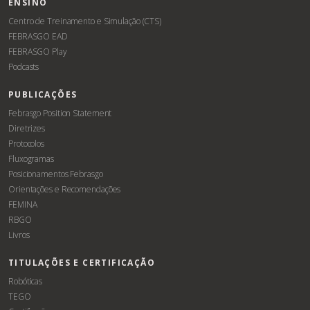
ENSINO
Centro de Treinamento e Simulação (CTS)
FEBRASGO EAD
FEBRASGO Play
Podcasts
PUBLICAÇÕES
Febrasgo Position Statement
Diretrizes
Protocolos
Fluxogramas
Posicionamentos Febrasgo
Orientações e Recomendações
FEMINA
RBGO
Livros
TITULAÇÕES E CERTIFICAÇÃO
Robóticas
TEGO