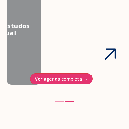
3º Congresso Nacional da
Associação Brasileira de Estudos
em Medicina e Saúde Sexual
Hotel Intercontinenal
23/10/2026
Ver agenda completa →