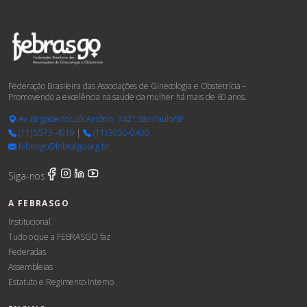
Federação Brasileira das Associações de Ginecologia e Obstetrícia –
Promovendo a excelência na saúde da mulher há mais de 60 anos.
Av. Brigadeiro Luís Antônio, 3421 São Paulo/SP
(11) 5573-4919
|
(11) 3050-0400
febrasgo@febrasgo.org.br
Siga-nos
A FEBRASGO
Institucional
Tudo o que a FEBRASGO faz
Federadas
Assembleias
Estatuto e Regimento Interno