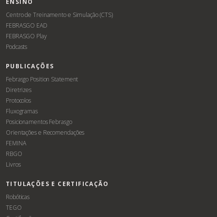
ENSINO
Centro de Treinamento e Simulação (CTS)
FEBRASGO EAD
FEBRASGO Play
Podcasts
PUBLICAÇÕES
Febrasgo Position Statement
Diretrizes
Protocolos
Fluxogramas
Posicionamentos Febrasgo
Orientações e Recomendações
FEMINA
RBGO
Livros
TITULAÇÕES E CERTIFICAÇÃO
Robóticas
TEGO