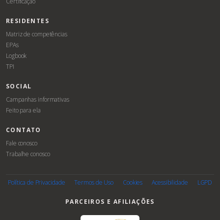
Certificação
RESIDENTES
Matriz de competências
EPAs
Logbook
TPI
SOCIAL
Campanhas informativas
Feito para ela
CONTATO
Fale conosco
Trabalhe conosco
Associe-
se
Política de Privacidade
Termos de Uso
Cookies
Acessibilidade
LGPD
PARCEIROS E AFILIAÇÕES