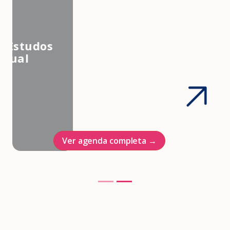
3º Congresso Nacional da
Associação Brasileira de Estudos
em Medicina e Saúde Sexual
Hotel Intercontinenal
23/10/2026
Ver agenda completa →