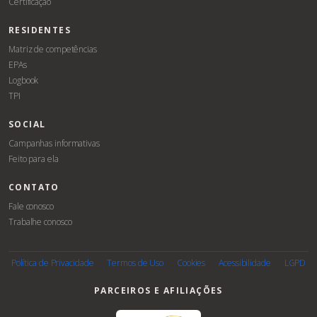
Certificação
RESIDENTES
Matriz de competências
EPAs
Logbook
TPI
SOCIAL
Campanhas informativas
Feito para ela
CONTATO
Fale conosco
Trabalhe conosco
Associe-
se
Política de Privacidade
Termos de Uso
Cookies
Acessibilidade
LGPD
PARCEIROS E AFILIAÇÕES