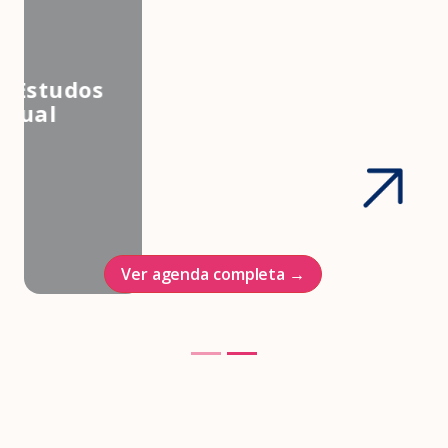
3º Congresso Nacional da
Associação Brasileira de Estudos
em Medicina e Saúde Sexual
Hotel Intercontinenal
23/10/2026
Ver agenda completa →