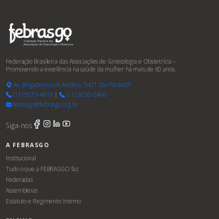
Federação Brasileira das Associações de Ginecologia e Obstetrícia –
Promovendo a excelência na saúde da mulher há mais de 60 anos.
Av. Brigadeiro Luís Antônio, 3421 São Paulo/SP
(11) 5573-4919
|
(11) 3050-0400
febrasgo@febrasgo.org.br
Siga-nos
A FEBRASGO
Institucional
Tudo o que a FEBRASGO faz
Federadas
Assembleias
Estatuto e Regimento Interno