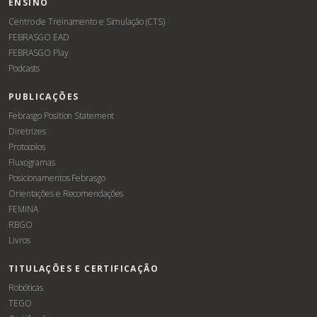
ENSINO
Centro de Treinamento e Simulação (CTS)
FEBRASGO EAD
FEBRASGO Play
Podcasts
PUBLICAÇÕES
Febrasgo Position Statement
Diretrizes
Protocolos
Fluxogramas
Posicionamentos Febrasgo
Orientações e Recomendações
FEMINA
RBGO
Livros
TITULAÇÕES E CERTIFICAÇÃO
Robóticas
TEGO