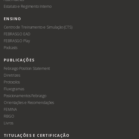
Estatuto e Regimento Interno
ENSINO
Centro de Treinamento e Simulação (CTS)
FEBRASGO EAD
FEBRASGO Play
Podcasts
PUBLICAÇÕES
Febrasgo Position Statement
Diretrizes
Protocolos
Fluxogramas
Posicionamentos Febrasgo
Orientações e Recomendações
FEMINA
RBGO
Livros
TITULAÇÕES E CERTIFICAÇÃO