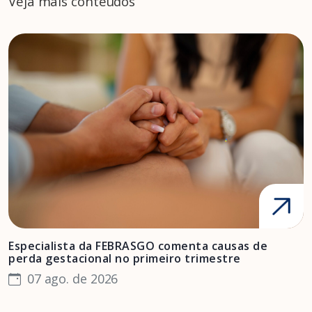
Veja mais conteúdos
Especialista da FEBRASGO comenta causas de
D
perda gestacional no primeiro trimestre
s
07 ago. de 2026