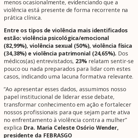
menos ocasionalmente, evidenciando que a
violência está presente de forma recorrente na
prática clínica.
Entre os tipos de violência mais identificados
estã
o: viol
ê
ncia psicol
ógica/emocional
(82,99%), violência sexual (50%), violê
ncia f
í
sica
(34,38%) e viol
ê
ncia patrimonial (24,65%).
Dos
médicos(as) entrevistados,
23%
relatam sentir-se
pouco ou nada preparados para lidar com estes
casos, indicando uma lacuna formativa relevante.
“Ao apresentar esses dados, assumimos nosso
papel institucional de liderar esse debate,
transformar conhecimento em ação e fortalecer
nossos profissionais para que sejam parte ativa
no enfrentamento à violência contra a mulher”
explica
Dra. Maria Celeste Os
ó
rio Wender,
presidente da FEBRASGO