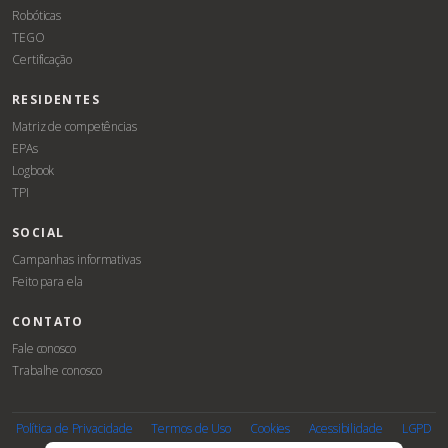
Robóticas
TEGO
Certificação
RESIDENTES
Matriz de competências
EPAs
Logbook
TPI
SOCIAL
Campanhas informativas
Feito para ela
CONTATO
Fale conosco
Trabalhe conosco
Associe-
Evento
se
Política de Privacidade
Termos de Uso
Cookies
Acessibilidade
LGPD