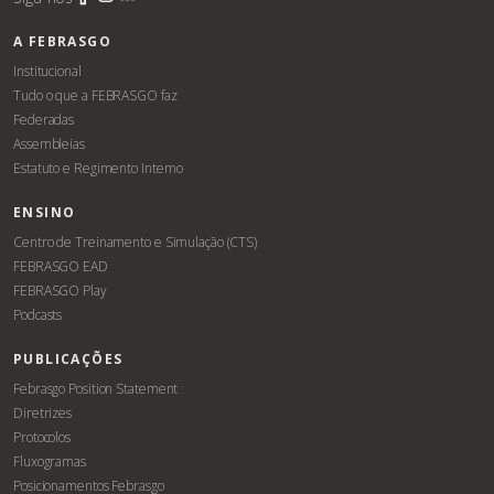
A FEBRASGO
Institucional
Tudo o que a FEBRASGO faz
Federadas
Assembleias
Estatuto e Regimento Interno
ENSINO
Centro de Treinamento e Simulação (CTS)
FEBRASGO EAD
FEBRASGO Play
Podcasts
PUBLICAÇÕES
Febrasgo Position Statement
Diretrizes
Protocolos
Fluxogramas
Posicionamentos Febrasgo