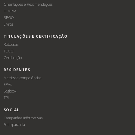
Orientações e Recomendações
FEMINA
RBGO
Livros
TITULAÇÕES E CERTIFICAÇÃO
Robóticas
TEGO
Certificação
RESIDENTES
Matriz de competências
EPAs
Logbook
TPI
SOCIAL
Campanhas informativas
Feito para ela