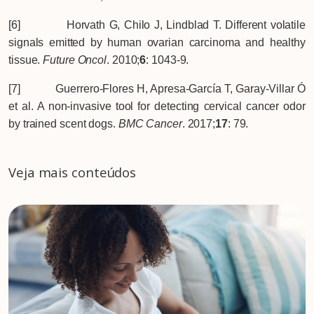
[6] Horvath G, Chilo J, Lindblad T. Different volatile
signals emitted by human ovarian carcinoma and healthy
tissue.
Future Oncol
. 2010;
6
: 1043-9.
[7] Guerrero-Flores H, Apresa-García T, Garay-Villar Ó
et al. A non-invasive tool for detecting cervical cancer odor
by trained scent dogs.
BMC Cancer
. 2017;
17
: 79.
Veja mais conteúdos