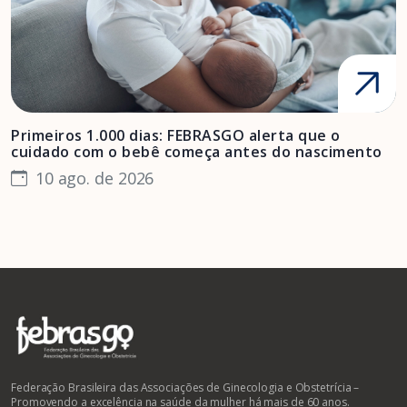
Primeiros 1.000 dias: FEBRASGO alerta que o
E
cuidado com o bebê começa antes do nascimento
p
10 ago. de 2026
Federação Brasileira das Associações de Ginecologia e Obstetrícia –
Promovendo a excelência na saúde da mulher há mais de 60 anos.