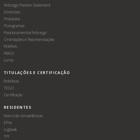
Febrasgo Position Statement
Diretrizes
Protocolos
Fluxogramas
Posicionamentos Febrasgo
Orientações e Recomendações
FEMINA
RBGO
Livros
TITULAÇÕES E CERTIFICAÇÃO
Robóticas
TEGO
Certificação
RESIDENTES
Matriz de competências
EPAs
Logbook
TPI