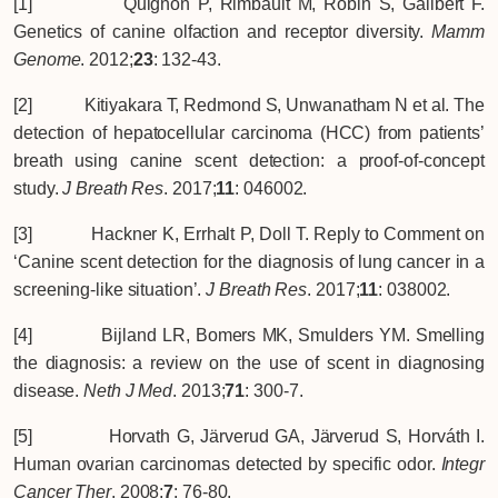
[1] Quignon P, Rimbault M, Robin S, Galibert F.
Genetics of canine olfaction and receptor diversity.
Mamm
Genome
. 2012;
23
: 132-43.
[2] Kitiyakara T, Redmond S, Unwanatham N et al. The
detection of hepatocellular carcinoma (HCC) from patients’
breath using canine scent detection: a proof-of-concept
study.
J Breath Res
. 2017;
11
: 046002.
[3] Hackner K, Errhalt P, Doll T. Reply to Comment on
‘Canine scent detection for the diagnosis of lung cancer in a
screening-like situation’.
J Breath Res
. 2017;
11
: 038002.
[4] Bijland LR, Bomers MK, Smulders YM. Smelling
the diagnosis: a review on the use of scent in diagnosing
disease.
Neth J Med
. 2013;
71
: 300-7.
[5] Horvath G, Järverud GA, Järverud S, Horváth I.
Human ovarian carcinomas detected by specific odor.
Integr
Cancer Ther
. 2008;
7
: 76-80.