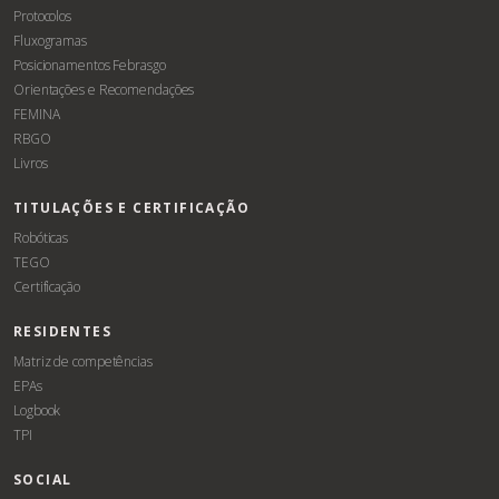
Protocolos
Fluxogramas
Posicionamentos Febrasgo
Orientações e Recomendações
FEMINA
RBGO
Livros
TITULAÇÕES E CERTIFICAÇÃO
Robóticas
TEGO
Certificação
RESIDENTES
Matriz de competências
EPAs
Logbook
TPI
SOCIAL