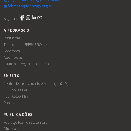
(11) 5573-4919
|
(11) 3050-0400
febrasgo@febrasgo.org.br
Siga-nos
A FEBRASGO
Institucional
Tudo o que a FEBRASGO faz
Federadas
Assembleias
Estatuto e Regimento Interno
ENSINO
Centro de Treinamento e Simulação (CTS)
FEBRASGO EAD
FEBRASGO Play
Podcasts
PUBLICAÇÕES
Febrasgo Position Statement
Diretrizes