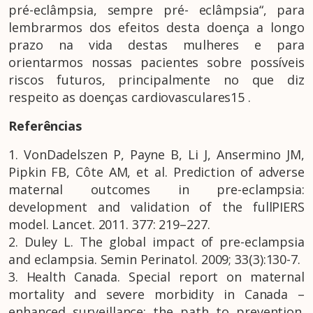
pré-eclâmpsia, sempre pré- eclâmpsia“, para
lembrarmos dos efeitos desta doença a longo
prazo na vida destas mulheres e para
orientarmos nossas pacientes sobre possíveis
riscos futuros, principalmente no que diz
respeito as doenças cardiovasculares15 .
Referências
1. VonDadelszen P, Payne B, Li J, Ansermino JM,
Pipkin FB, Côte AM, et al. Prediction of adverse
maternal outcomes in pre-eclampsia:
development and validation of the fullPIERS
model. Lancet. 2011. 377: 219–227.
2. Duley L. The global impact of pre-eclampsia
and eclampsia. Semin Perinatol. 2009; 33(3):130-7.
3. Health Canada. Special report on maternal
mortality and severe morbidity in Canada –
enhanced surveillance: the path to prevention.