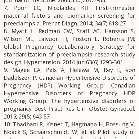
journal of medicine. 2004;350(7):672-83.
7. Poon LC, Nicolaides KH. First-trimester
maternal factors and biomarker screening for
preeclampsia. Prenat Diagn. 2014; 34(7):618-27.
8. Myatt L, Redman CW, Staff AC, Hansson S,
Wilson ML, Laivuori H, Poston L, Roberts JM;
Global Pregnancy CoLaboratory. Strategy for
standardization of preeclampsia research study
design. Hypertension. 2014 Jun;63(6):1293-301.
9. Magee LA, Pels A, Helewa M, Rey E, von
Dadelszen P; Canadian Hypertensive Disorders of
Pregnancy (HDP) Working Group; Canadian
Hypertensive Disorders of Pregnancy HDP
Working Group. The hypertensive disorders of
pregnancy Best Pract Res Clin Obstet Gynaecol.
2015; 29(5):643-57.
10. Thadhani R, Kisner T, Hagmann H, Bossung V,
Noack S, Schaarschmidt W, et al. Pilot study of