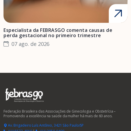
Especialista da FEBRASGO comenta causas de
D
perda gestacional no primeiro trimestre
s
07 ago. de 2026
Federação Brasileira das Associações de Ginecologia e Obstetrícia –
Promovendo a excelência na saúde da mulher há mais de 60 anos.
Av. Brigadeiro Luís Antônio, 3421 São Paulo/SP