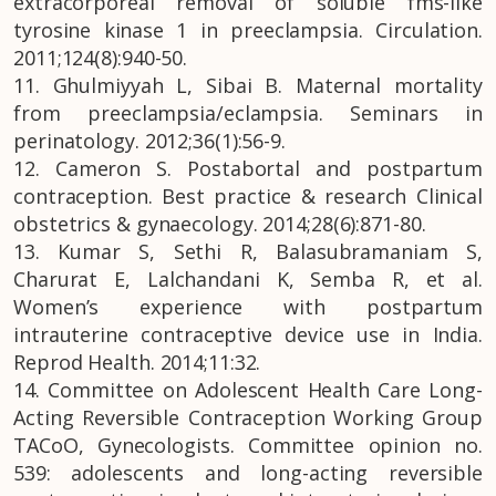
extracorporeal removal of soluble fms-like
tyrosine kinase 1 in preeclampsia. Circulation.
2011;124(8):940-50.
11. Ghulmiyyah L, Sibai B. Maternal mortality
from preeclampsia/eclampsia. Seminars in
perinatology. 2012;36(1):56-9.
12. Cameron S. Postabortal and postpartum
contraception. Best practice & research Clinical
obstetrics & gynaecology. 2014;28(6):871-80.
13. Kumar S, Sethi R, Balasubramaniam S,
Charurat E, Lalchandani K, Semba R, et al.
Women’s experience with postpartum
intrauterine contraceptive device use in India.
Reprod Health. 2014;11:32.
14. Committee on Adolescent Health Care Long-
Acting Reversible Contraception Working Group
TACoO, Gynecologists. Committee opinion no.
539: adolescents and long-acting reversible