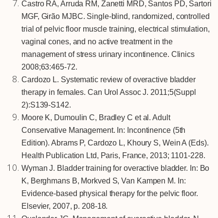
Castro RA, Arruda RM, Zanetti MRD, Santos PD, Sartori
MGF, Girão MJBC. Single-blind, randomized, controlled
trial of pelvic floor muscle training, electrical stimulation,
vaginal cones, and no active treatment in the
management of stress urinary incontinence. Clinics
2008;63:465-72.
Cardozo L. Systematic review of overactive bladder
therapy in females. Can Urol Assoc J. 2011;5(Suppl
2):S139-S142.
Moore K, Dumoulin C, Bradley C et al. Adult
Conservative Management. In: Incontinence (5th
Edition). Abrams P, Cardozo L, Khoury S, Wein A (Eds).
Health Publication Ltd, Paris, France, 2013; 1101-228.
Wyman J. Bladder training for overactive bladder. In: Bo
K, Berghmans B, Morkved S, Van Kampen M. In:
Evidence-based physical therapy for the pelvic floor.
Elsevier, 2007, p. 208-18.