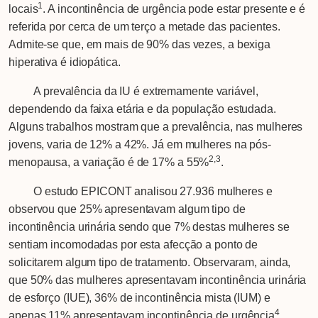
1
locais
. A incontinência de urgência pode estar presente e é
referida por cerca de um terço a metade das pacientes.
Admite-se que, em mais de 90% das vezes, a bexiga
hiperativa é idiopática.
A prevalência da IU é extremamente variável,
dependendo da faixa etária e da população estudada.
Alguns trabalhos mostram que a prevalência, nas mulheres
jovens, varia de 12% a 42%. Já em mulheres na pós-
2,3
menopausa, a variação é de 17% a 55%
.
O estudo EPICONT analisou 27.936 mulheres e
observou que 25% apresentavam algum tipo de
incontinência urinária sendo que 7% destas mulheres se
sentiam incomodadas por esta afecção a ponto de
solicitarem algum tipo de tratamento. Observaram, ainda,
que 50% das mulheres apresentavam incontinência urinária
de esforço (IUE), 36% de incontinência mista (IUM) e
4
apenas 11% apresentavam incontinência de urgência
.