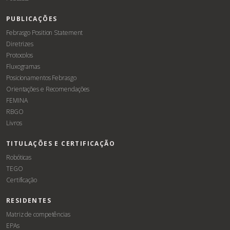
PUBLICAÇÕES
Febrasgo Position Statement
Diretrizes
Protocolos
Fluxogramas
Posicionamentos Febrasgo
Orientações e Recomendações
FEMINA
RBGO
Livros
TITULAÇÕES E CERTIFICAÇÃO
Robóticas
TEGO
Certificação
RESIDENTES
Matriz de competências
EPAs