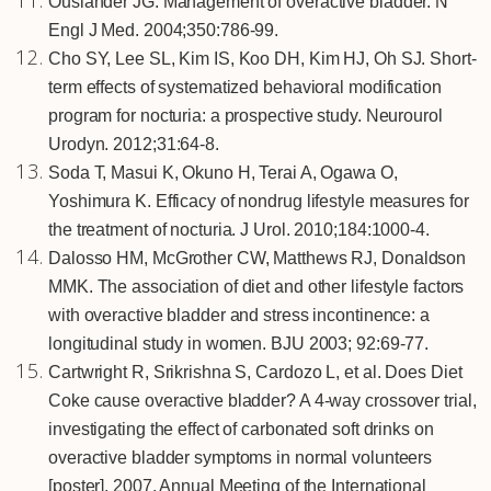
Ouslander JG. Management of overactive bladder. N
Engl J Med. 2004;350:786-99.
Cho SY, Lee SL, Kim IS, Koo DH, Kim HJ, Oh SJ. Short-
term effects of systematized behavioral modification
program for nocturia: a prospective study. Neurourol
Urodyn. 2012;31:64-8.
Soda T, Masui K, Okuno H, Terai A, Ogawa O,
Yoshimura K. Efficacy of nondrug lifestyle measures for
the treatment of nocturia. J Urol. 2010;184:1000-4.
Dalosso HM, McGrother CW, Matthews RJ, Donaldson
MMK. The association of diet and other lifestyle factors
with overactive bladder and stress incontinence: a
longitudinal study in women. BJU 2003; 92:69-77.
Cartwright R, Srikrishna S, Cardozo L, et al. Does Diet
Coke cause overactive bladder? A 4-way crossover trial,
investigating the effect of carbonated soft drinks on
overactive bladder symptoms in normal volunteers
[poster], 2007, Annual Meeting of the International