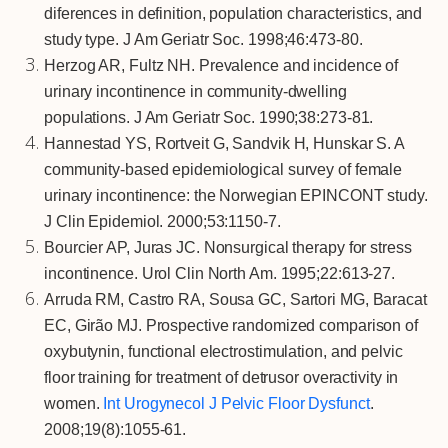
diferences in definition, population characteristics, and
study type. J Am Geriatr Soc. 1998;46:473-80.
Herzog AR, Fultz NH. Prevalence and incidence of
urinary incontinence in community-dwelling
populations. J Am Geriatr Soc. 1990;38:273-81.
Hannestad YS, Rortveit G, Sandvik H, Hunskar S. A
community-based epidemiological survey of female
urinary incontinence: the Norwegian EPINCONT study.
J Clin Epidemiol. 2000;53:1150-7.
Bourcier AP, Juras JC. Nonsurgical therapy for stress
incontinence. Urol Clin North Am. 1995;22:613-27.
Arruda RM, Castro RA, Sousa GC, Sartori MG, Baracat
EC, Girão MJ. Prospective randomized comparison of
oxybutynin, functional electrostimulation, and pelvic
floor training for treatment of detrusor overactivity in
women.
Int Urogynecol J Pelvic Floor Dysfunct
.
2008;19(8):1055-61.