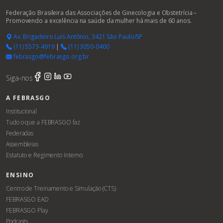
Federação Brasileira das Associações de Ginecologia e Obstetrícia –
Promovendo a excelência na saúde da mulher há mais de 60 anos.
Av. Brigadeiro Luís Antônio, 3421 São Paulo/SP
(11) 5573-4919
|
(11) 3050-0400
febrasgo@febrasgo.org.br
Siga-nos
A FEBRASGO
Institucional
Tudo o que a FEBRASGO faz
Federadas
Assembleias
Estatuto e Regimento Interno
ENSINO
Centro de Treinamento e Simulação (CTS)
FEBRASGO EAD
FEBRASGO Play
Podcasts