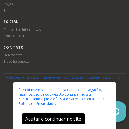
Logbook
TPI
SOCIAL
Campanhas informativas
Feito para ela
CONTATO
Fale conosco
Trabalhe conosco
Associe-
Evento
se
Política de Privacidade
Termos de Uso
Cookies
Acessibilidade
LGPD
PARCEIROS E AFILIAÇÕES
Para otimizar sua experiência durante a navegação,
fazemos uso de cookies. Ao continuar no site
consideramos que você está de acordo com a nossa
Política de Privacidade.
Aceitar e continuar no site
© 2026 FEBRASGO. Todos os direitos reservados.