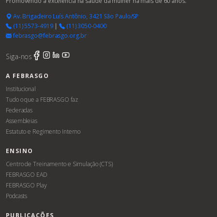
Promovendo a excelência na saúde da mulher há mais de 60 anos.
Av. Brigadeiro Luís Antônio, 3421 São Paulo/SP
(11) 5573-4919
|
(11) 3050-0400
febrasgo@febrasgo.org.br
Siga-nos
A FEBRASGO
Institucional
Tudo o que a FEBRASGO faz
Federadas
Assembleias
Estatuto e Regimento Interno
ENSINO
Centro de Treinamento e Simulação (CTS)
FEBRASGO EAD
FEBRASGO Play
Podcasts
PUBLICAÇÕES