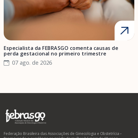
Especialista da FEBRASGO comenta causas de
D
perda gestacional no primeiro trimestre
s
07 ago. de 2026
Federação Brasileira das Associações de Ginecologia e Obstetrícia –