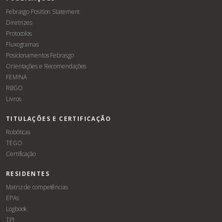
Febrasgo Position Statement
Diretrizes
Protocolos
Fluxogramas
Posicionamentos Febrasgo
Orientações e Recomendações
FEMINA
RBGO
Livros
TITULAÇÕES E CERTIFICAÇÃO
Robóticas
TEGO
Certificação
RESIDENTES
Matriz de competências
EPAs
Logbook
TPI