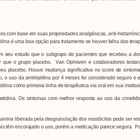
 com base em suas propriedades analgésicas, anti-histamínicas
ilina é uma boa opção para tratamento se houver falha das terap
estudo que o subgrupo de pacientes que recebeu a dose 
or que o grupo placebo. Van Ophoven e colaboradores testar
eu placebo. Houve mudança significativa no score de sintomas
, o uso da amitriptilina por 4 meses foi considerado seguro e
ilina como primeira linha de terapêutica via oral em sua institui
a. Os sintomas com melhor resposta ao uso da cimetidina 
ina liberada pela desgranulação dos mastócitos pode ser resp
nais têm encorajado o uso, porém a medicação parece segura. 