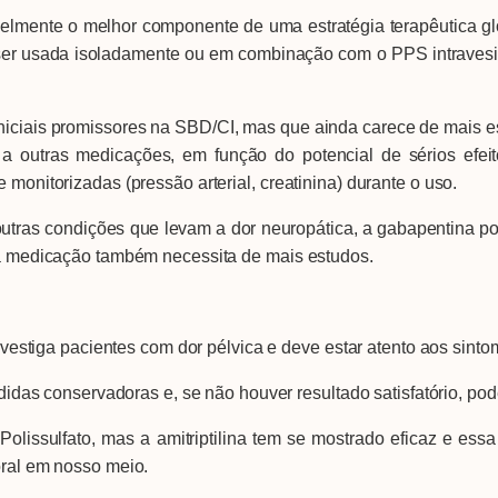
nte o melhor componente de uma estratégia terapêutica glob
er usada isoladamente ou em combinação com o PPS intravesic
ais promissores na SBD/CI, mas que ainda carece de mais estu
s a outras medicações, em função do potencial de sérios efei
 monitorizadas (pressão arterial, creatinina) durante o uso.
 condições que levam a dor neuropática, a gabapentina po
ssa medicação também necessita de mais estudos.
iga pacientes com dor pélvica e deve estar atento aos sinto
conservadoras e, se não houver resultado satisfatório, pode
lfato, mas a amitriptilina tem se mostrado eficaz e essa 
oral em nosso meio.