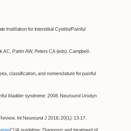
stillation for Interstitial Cystitis/Painful
ick AC, Partin AW, Peters CA (eds). Campbell-
a, classification, and nomenclature for painful
ainful bladder syndrome: 2008. Neurourol Urodyn
Review. Int Neurourol J 2016; 20(1): 13-17.
chman
CUA guideline: Diagnosis and treatment of