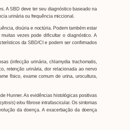
s. A SBD deve ter seu diagnóstico baseado na
ia urinária ou frequência miccional.
ência, disúria e noctúria. Podem também estar
uitas vezes pode dificultar o diagnóstico. A
cterísticos da SBD/CI e podem ser confirmados
infecção urinária, chlamydia trachomatis,
co, retenção urinária, dor relacionada ao nervo
me físico, exame comum de urina, urocultura,
 Hunner. As evidências histológicas positivas
cytosis
) e/ou fibrose intrafascicular. Os sintomas
evolução da doença. A exacerbação da doença