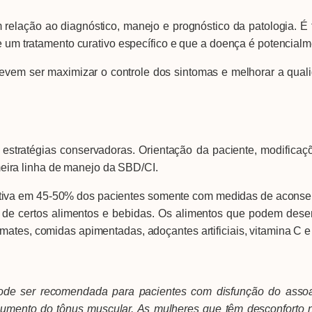
ação ao diagnóstico, manejo e prognóstico da patologia. É 
te um tratamento curativo específico e que a doença é potencialm
 ser maximizar o controle dos sintomas e melhorar a qualidad
tégias conservadoras. Orientação da paciente, modificações 
ira linha de manejo da SBD/CI.
a em 45-50% dos pacientes somente com medidas de aconselh
e certos alimentos e bebidas. Os alimentos que podem desenca
ates, comidas apimentadas, adoçantes artificiais, vitamina C e 
r recomendada para pacientes com disfunção do assoalh
aumento do tônus muscular. As mulheres que têm desconforto n