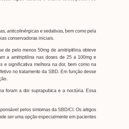
A Febrasgo
Ensino
Publicações
T
, anticolinérgicas e sedativas, bem como pela
ias conservadoras iniciais.
de pelo menos 50mg de amitriptilina obteve
am a amitriptilina nas doses de 25 a 100mg e
 e significativa melhora na dor, bem como na
 efetivo no tratamento da SBD. Em função desse
ção.
foram a dor suprapubica e a noctúria. Essa
onsável pelos sintomas da SBD/CI. Os artigos
Pode ser uma opção especialmente em pacientes