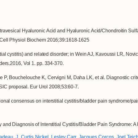
vesical Hyaluronic Acid and Hyaluronic Acid/Chondroitin Sulfate In
 Cell Physiol Biochem 2016;39:1618-1625
al cystitis) and related disorder; in Wein AJ, Kavoussi LR, Nov
ders.2016, Vol 1. pp. 334-370.
, Bouchelouche K, Cervigni M, Daha LK, et al. Diagnostic criteri
ESSIC proposal. Eur Urol 2008;53:60-7.
onal consensus on interstitial cystitis/bladder pain syndrome/p
nd Diagnosis of Interstitial Cystitis/Bladder Pain Syndrome: A 
adeau
,
J. Curtis Nickel
,
Lesley Carr
,
Jacques Corcos
,
Joel Tei