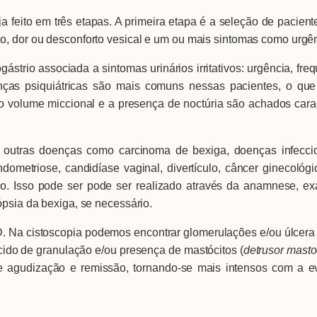
 em três etapas. A primeira etapa é a seleção de paciente
o, dor ou desconforto vesical e um ou mais sintomas como urgênc
associada a sintomas urinários irritativos: urgência, frequ
nças psiquiátricas são mais comuns nessas pacientes, o que m
xo volume miccional e a presença de noctúria são achados cara
oenças como carcinoma de bexiga, doenças infecciosas (
ometriose, candidíase vaginal, divertículo, câncer ginecológi
o. Isso pode ser pode ser realizado através da anamnese, exa
ópsia da bexiga, se necessário.
a cistoscopia podemos encontrar glomerulações e/ou úlcera de
ecido de granulação e/ou presença de mastócitos (
detrusor masto
e agudização e remissão, tornando-se mais intensos com a 