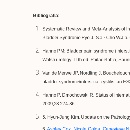
B
ibliografia:
Systematic Review and Meta-Analysis of Intra
Bladder Syndrome Pyo J.-S.a · Cho W.J.b.
Hanno PM: Bladder pain syndrome (interstiti
Walsh urology. 11th ed. Philadelphia, Saun
Van de Merwe JP, Nordling J, Bouchelouche P
bladder syndrome/interstitial cystitis: an 
Hanno P, Dmochowski R. Status of internati
2009;28:274-86.
5. Hyun-Jung Kim. Update on the Pathology a
6.
Ashley Cox
,
Nicole Golda
,
Genevieve N