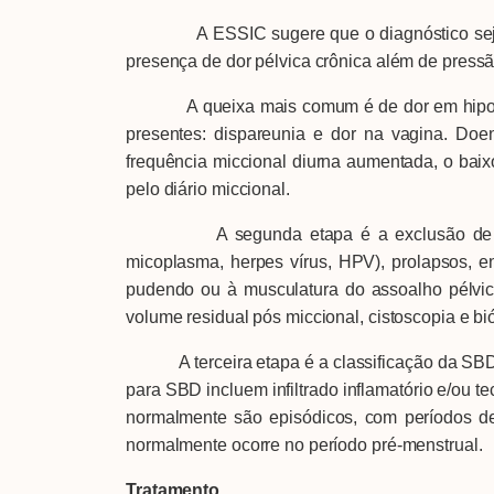
A ESSIC sugere que o diagnóstico seja feito
presença de dor pélvica crônica além de pressã
A queixa mais comum é de dor em hipogástrio 
presentes: dispareunia e dor na vagina. Doe
frequência miccional diurna aumentada, o bai
pelo diário miccional.
A segunda etapa é a exclusão de outras d
micoplasma, herpes vírus, HPV), prolapsos, end
pudendo ou à musculatura do assoalho pélvic
volume residual pós miccional, cistoscopia e bi
A terceira etapa é a classificação da SBD. N
para SBD incluem infiltrado inflamatório e/ou t
normalmente são episódicos, com períodos d
normalmente ocorre no período pré-menstrual.
T
ratamento