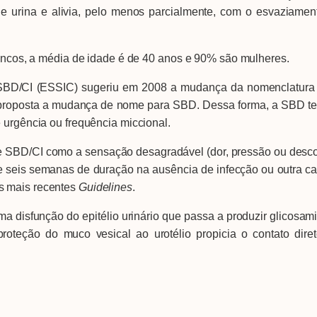
de urina e alivia, pelo menos parcialmente, com o esvaziamen
, a média de idade é de 40 anos e 90% são mulheres.
I (ESSIC) sugeriu em 2008 a mudança da nomenclatura e 
oi proposta a mudança de nome para SBD. Dessa forma, a SBD t
 urgência ou frequência miccional.
e SBD/CI como a sensação desagradável (dor, pressão ou descon
 de seis semanas de duração na ausência de infecção ou outra cau
 mais recentes
Guidelines
.
sfunção do epitélio urinário que passa a produzir glicosami
 proteção do muco vesical ao urotélio propicia o contato dir