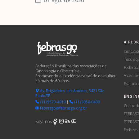
A FEB
Institucio
Tudo o q
Federação Brasileira das Associações de
Federada
Ginecologia e Obstetrícia –
Assemble
Promovendo a excelência na saúde da mulher
há mais de 60 anos.
Estatuto
Av. Brigadeiro Luís Antônio, 3421 São
Paulo/SP
ENSIN
(11) 5573-4919
|
(11) 3050-0400
Centro d
febrasgo@febrasgo.org.br
FEBRAS
Siga-nos
FEBRASG
Podcasts