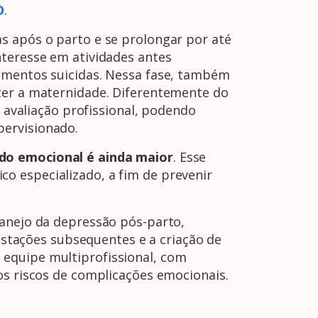
O
.
s após o parto e se prolongar por até
interesse em atividades antes
samentos suicidas. Nessa fase, também
rcer a maternidade. Diferentemente do
e avaliação profissional, podendo
pervisionado.
ado emocional é ainda maior
. Esse
o especializado, a fim de prevenir
A Febrasgo
Ensino
Publicações
T
manejo da depressão pós-parto,
tações subsequentes e a criação de
 equipe multiprofissional, com
os riscos de complicações emocionais.