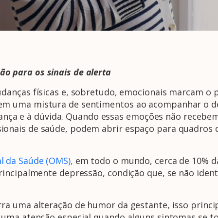
o para os sinais de
alerta
danças físicas e, sobretudo, emocionais marcam o 
em uma mistura de sentimentos ao acompanhar o 
urança e à dúvida. Quando essas emoções não recebem
nais de saúde, podem abrir espaço para quadros de
l da Saúde (OMS),
em todo o mundo, cerca de 10% da
ncipalmente depressão, condição que, se não identif
a uma alteração de humor da gestante, isso princi
uma atenção especial quando alguns sintomas se to