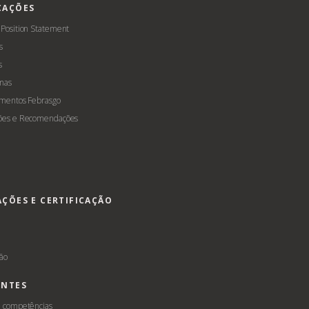
CAÇÕES
 Position Statement
s
s
mas
amentos Febrasgo
ões e Recomendações
AÇÕES E CERTIFICAÇÃO
s
ção
ENTES
e competências