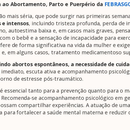
ia ao Abortamento, Parto e Puerpério da
FEBRASG
ão mais séria, que pode surgir nas primeiras semana
 e intensos
, incluindo tristeza profunda, perda de 
ono, autoestima baixa e, em casos mais graves, pen
o com o bebê e a sensação de incapacidade para exe
fere de forma significativa na vida da mulher e exig
o e, em alguns casos, tratamento medicamentoso su
uindo abortos espontâneos, a necessidade de cuid
imediato, escuta ativa e acompanhamento psicológic
orno de estresse pós-traumático.
l é essencial tanto para a prevenção quanto para o 
. Recomenda-se acompanhamento psicológico em ges
ossam compartilhar experiências. A atuação de uma
a para fortalecer a saúde mental materna e reduzir 