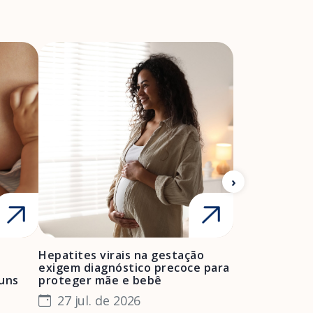
Hepatites virais na gestação
Mulheres neg
exigem diagnóstico precoce para
enfrentam bar
muns
proteger mãe e bebê
e manter o pr
especialista
27 jul. de 2026
24 jul. de 