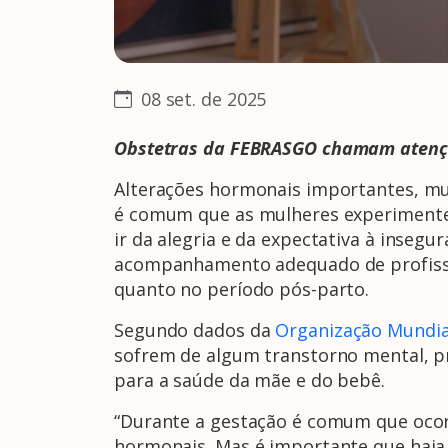
08 set. de 2025
Obstetras
da FEBRASGO chamam atençã
Alterações hormonais importantes, mu
é comum que as mulheres experiment
ir da alegria e da expectativa à inseg
acompanhamento adequado de profissio
quanto no período pós-parto.
Segundo dados da
Organização Mundia
sofrem de algum transtorno mental, pri
para a saúde da mãe e do bebê.
“Durante a gestação é comum que ocorr
hormonais. Mas é importante que haja 