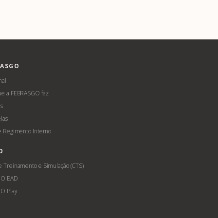
RASGO
nal
ue a FEBRASGO faz
s
ias
 e Regimento Interno
O
e Treinamento e Simulação (CTS)
GO EAD
O Play