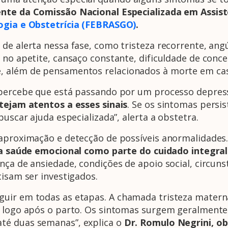
ente da Comissão Nacional Especializada em Assis
logia e Obstetrícia (FEBRASGO)
.
de alerta nessa fase, como tristeza recorrente, ang
 no apetite, cansaço constante, dificuldade de conc
, além de pensamentos relacionados à morte em cas
 percebe que está passando por um processo depress
stejam atentos a esses sinais
. Se os sintomas persi
buscar ajuda especializada”, alerta a obstetra.
 aproximação e detecção de possíveis anormalidades.
 a saúde emocional como parte do cuidado integral
nça de ansiedade, condições de apoio social, circuns
cisam ser investigados.
guir em todas as etapas. A chamada tristeza matern
s logo após o parto. Os sintomas surgem geralmente 
té duas semanas”, explica o
Dr. Romulo Negrini,
ob