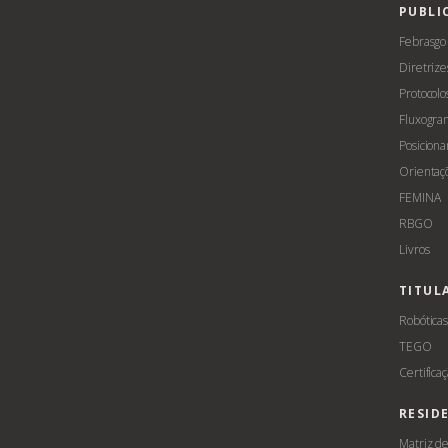
PUBLI
Febrasgo
Diretrize
Protocolo
Fluxogra
Posicion
Orientaç
FEMINA
RBGO
Livros
TITUL
Robótica
TEGO
Certifica
RESID
Matriz d