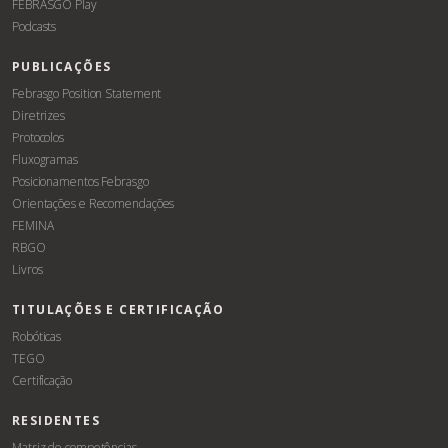
FEBRASGO Play
Podcasts
PUBLICAÇÕES
Febrasgo Position Statement
Diretrizes
Protocolos
Fluxogramas
Posicionamentos Febrasgo
Orientações e Recomendações
FEMINA
RBGO
Livros
TITULAÇÕES E CERTIFICAÇÃO
Robóticas
TEGO
Certificação
RESIDENTES
Matriz de competências