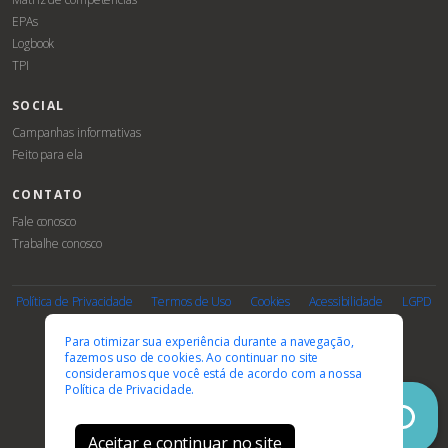
EPAs
Logbook
TPI
SOCIAL
Campanhas informativas
Feito para ela
CONTATO
Fale conosco
Trabalhe conosco
Associe-
Evento
se
Política de Privacidade
Termos de Uso
Cookies
Acessibilidade
LGPD
PARCEIROS E AFILIAÇÕES
Para otimizar sua experiência durante a navegação,
fazemos uso de cookies. Ao continuar no site
consideramos que você está de acordo com a nossa
Política de Privacidade.
Aceitar e continuar no site