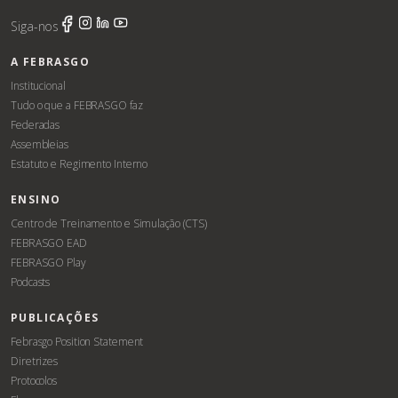
Siga-nos
A FEBRASGO
Institucional
Tudo o que a FEBRASGO faz
Federadas
Assembleias
Estatuto e Regimento Interno
ENSINO
Centro de Treinamento e Simulação (CTS)
FEBRASGO EAD
FEBRASGO Play
Podcasts
PUBLICAÇÕES
Febrasgo Position Statement
Diretrizes
Protocolos