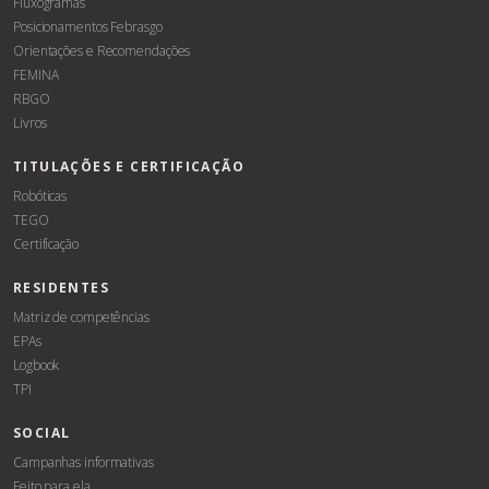
Fluxogramas
Posicionamentos Febrasgo
Orientações e Recomendações
FEMINA
RBGO
Livros
TITULAÇÕES E CERTIFICAÇÃO
Robóticas
TEGO
Certificação
RESIDENTES
Matriz de competências
EPAs
Logbook
TPI
SOCIAL
Campanhas informativas
Feito para ela