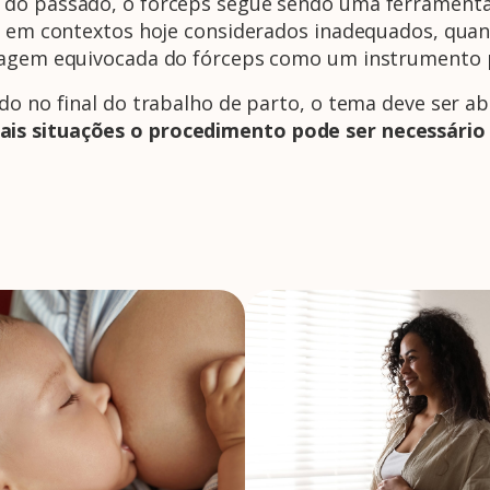
do passado, o fórceps segue sendo uma ferramenta 
do em contextos hoje considerados inadequados, qua
magem equivocada do fórceps como um instrumento p
do no final do trabalho de parto, o tema deve ser a
s situações o procedimento pode ser necessário e 