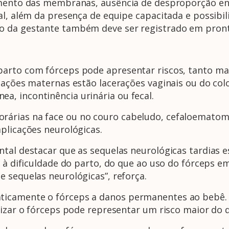
imento das membranas, ausência de desproporção ent
al, além da presença de equipe capacitada e possibil
o da gestante também deve ser registrado em pront
arto com fórceps pode apresentar riscos, tanto ma
cações maternas estão lacerações vaginais ou do colo 
, incontinência urinária ou fecal.
rias na face ou no couro cabeludo, cefaloematoma, i
plicações neurológicas.
ntal destacar que as sequelas neurológicas tardias 
 à dificuldade do parto, do que ao uso do fórceps em 
 sequelas neurológicas”, reforça.
icamente o fórceps a danos permanentes ao bebê. A
izar o fórceps pode representar um risco maior do qu