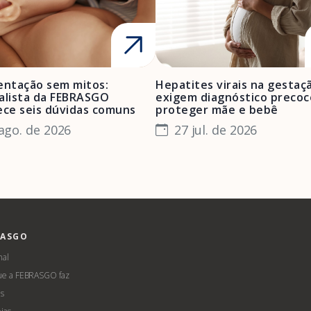
ntação sem mitos:
Hepatites virais na gestaç
alista da FEBRASGO
exigem diagnóstico precoc
ece seis dúvidas comuns
proteger mãe e bebê
ago. de 2026
27 jul. de 2026
RASGO
nal
ue a FEBRASGO faz
s