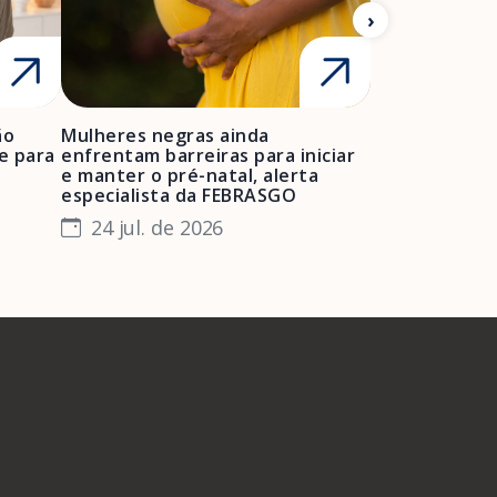
ão
Mulheres negras ainda
FEBRASGO ale
e para
enfrentam barreiras para iniciar
de projetos de
e manter o pré-natal, alerta
obstétrica e 
especialista da FEBRASGO
gestantes e 
24 jul. de 2026
23 jul. de 