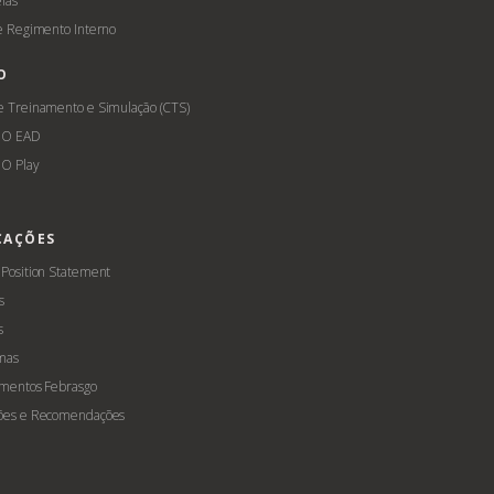
ias
 e Regimento Interno
O
e Treinamento e Simulação (CTS)
GO EAD
O Play
CAÇÕES
 Position Statement
s
s
mas
amentos Febrasgo
ões e Recomendações