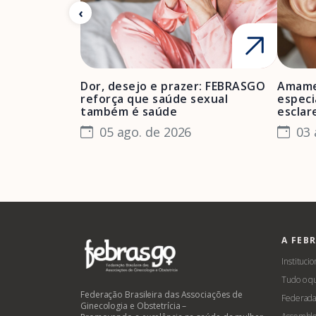
Dor, desejo e prazer: FEBRASGO
Amame
reforça que saúde sexual
especi
também é saúde
esclar
05 ago. de 2026
03 
A FEB
Institucio
Tudo o q
Federação Brasileira das Associações de
Federada
Ginecologia e Obstetrícia –