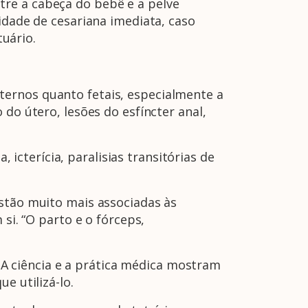
re a cabeça do bebê e a pelve
idade de cesariana imediata, caso
uário.
ternos quanto fetais, especialmente a
do útero, lesões do esfíncter anal,
cterícia, paralisias transitórias de
estão muito mais associadas às
si. “O parto e o fórceps,
 ciência e a prática médica mostram
e utilizá-lo.
A Febrasgo
Ensino
Publicações
T