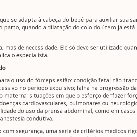
ue se adapta à cabeça do bebê para auxiliar sua saída
 parto, quando a dilatação do colo do útero já está
, mas de necessidade. Ele só deve ser utilizado qua
ica o especialista.
ado
 para o uso do fórceps estão: condição fetal não tran
ssivo no período expulsivo; falha na progressão da 
 materna; situações em que o esforço de “fazer forç
 doenças cardiovasculares, pulmonares ou neurológic
bilidade do uso da prensa abdominal, como em casos 
anestesia condutiva.
o com segurança, uma série de critérios médicos ri