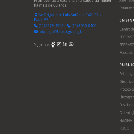
Assemble
Promovendo a excelência na saúde da mulher
há mais de 60 anos.
Estatuto
Av. Brigadeiro Luís Antônio, 3421 São
Paulo/SP
ENSIN
(11) 5573-4919
|
(11) 3050-0400
Centro d
febrasgo@febrasgo.org.br
FEBRAS
Siga-nos
FEBRASG
Podcasts
PUBLI
Febrasgo
Diretrize
Protocolo
Fluxogra
Posicion
Orientaç
FEMINA
RBGO