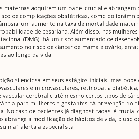
es maternas adquirem um papel crucial e abrangem 
risco de complicações obstétricas, como polidrâmn
lâmpsia, um aumento na taxa de mortalidade materna
obabilidade de cesariana. Além disso, nas mulheres
tacional (DMG), há um risco aumentado de desenvolv
umento no risco de câncer de mama e ovário, enfat
s ao longo da vida.
ção silenciosa em seus estágios iniciais, mas pode
vasculares e microvasculares, retinopatia diabética
 vascular cerebral e até mesmo certos tipos de cânce
tância para mulheres e gestantes. “A prevenção do 
ca. No caso de pacientes já diagnosticadas, é crucia
o abrange a modificação de hábitos de vida, o uso 
lina”, alerta a especialista.