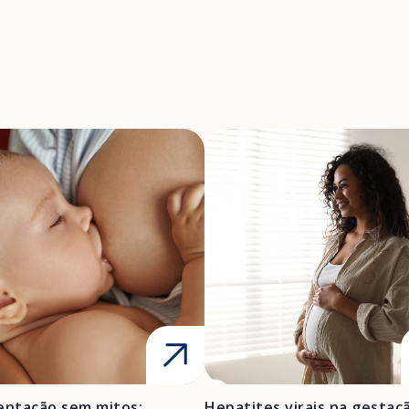
ntação sem mitos:
Hepatites virais na gestaç