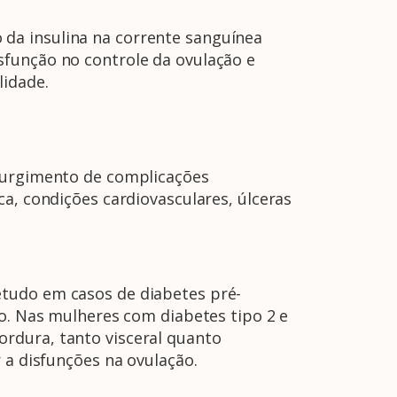
da insulina na corrente sanguínea
A Febrasgo
Ensino
Publicações
T
sfunção no controle da ovulação e
lidade.
 surgimento de complicações
a, condições cardiovasculares, úlceras
etudo em casos de diabetes pré-
to. Nas mulheres com diabetes tipo 2 e
rdura, tanto visceral quanto
 a disfunções na ovulação.