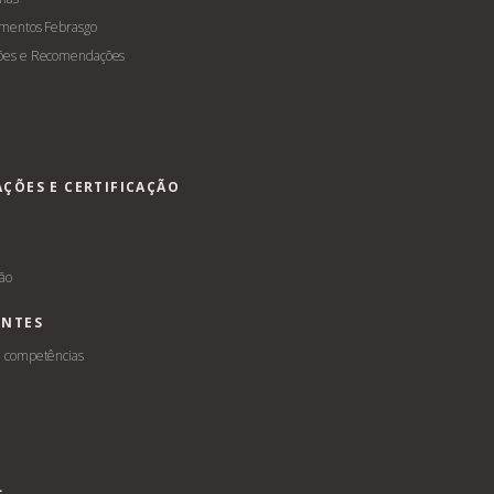
amentos Febrasgo
ões e Recomendações
AÇÕES E CERTIFICAÇÃO
s
ção
ENTES
e competências
L