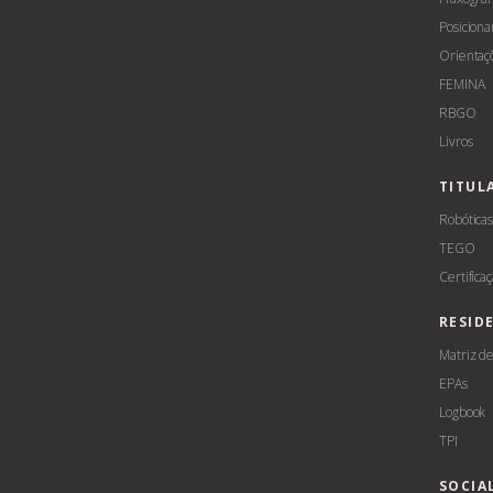
Posicion
Orientaç
FEMINA
RBGO
Livros
TITUL
Robótica
TEGO
Certifica
RESID
Matriz d
EPAs
Logbook
TPI
SOCIA