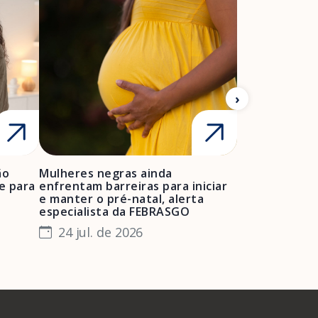
ão
Mulheres negras ainda
FEBRASGO ale
e para
enfrentam barreiras para iniciar
de projetos de
e manter o pré-natal, alerta
obstétrica e 
especialista da FEBRASGO
gestantes e 
24 jul. de 2026
23 jul. de 