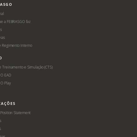
RASGO
nal
ue a FEBRASGO faz
s
ias
 e Regimento Interno
O
e Treinamento e Simulação (CTS)
GO EAD
O Play
CAÇÕES
 Position Statement
s
s
mas