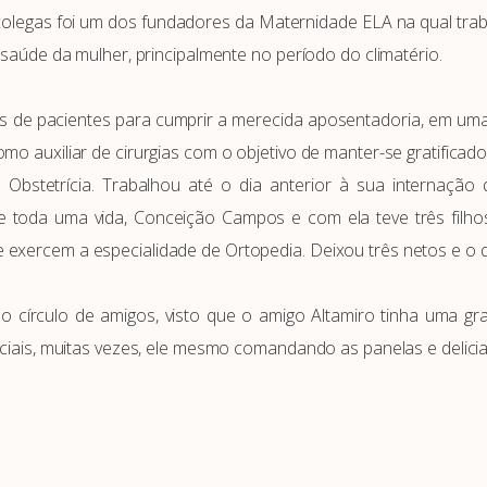
 colegas foi um dos fundadores da Maternidade ELA na qual tr
 saúde da mulher, principalmente no período do climatério.
ões de pacientes para cumprir a merecida aposentadoria, em uma
omo auxiliar de cirurgias com o objetivo de manter-se gratifi
 e Obstetrícia. Trabalhou até o dia anterior à sua intern
 toda uma vida, Conceição Campos e com ela teve três filhos:
xercem a especialidade de Ortopedia. Deixou três netos e o q
so círculo de amigos, visto que o amigo Altamiro tinha uma g
ociais, muitas vezes, ele mesmo comandando as panelas e delici