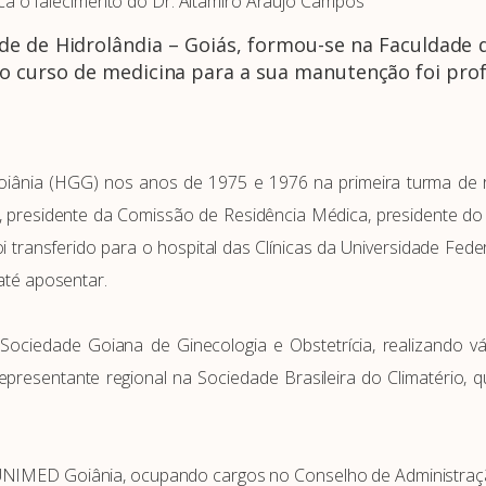
 o falecimento do Dr. Altamiro Araújo Campos
de de Hidrolândia – Goiás, formou-se na Faculdade 
o curso de medicina para a sua manutenção foi pro
oiânia (HGG) nos anos de 1975 e 1976 na primeira turma de r
, presidente da Comissão de Residência Médica, presidente do C
transferido para o hospital das Clínicas da Universidade Fede
até aposentar.
a Sociedade Goiana de Ginecologia e Obstetrícia, realizando
 representante regional na Sociedade Brasileira do Climatério,
NIMED Goiânia, ocupando cargos no Conselho de Administração