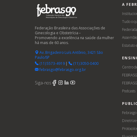
A FEB
Institucio
Tudo o q
Federação Brasileira das Associações de
Federada
Ginecologia e Obstetrícia –
Assemble
Promovendo a excelência na saúde da mulher
há mais de 60 anos.
Estatuto
Av. Brigadeiro Luís Antônio, 3421 São
Paulo/SP
ENSIN
(11) 5573-4919
|
(11) 3050-0400
Centro d
febrasgo@febrasgo.org.br
FEBRAS
Siga-nos
FEBRASG
Podcasts
PUBLI
Febrasgo
Diretrize
Protocolo
Fluxogra