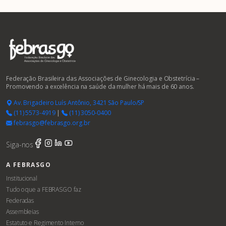
Federação Brasileira das Associações de Ginecologia e Obstetrícia –
Promovendo a excelência na saúde da mulher há mais de 60 anos.
Av. Brigadeiro Luís Antônio, 3421 São Paulo/SP
(11) 5573-4919
|
(11) 3050-0400
febrasgo@febrasgo.org.br
Siga-nos
A FEBRASGO
Institucional
Tudo o que a FEBRASGO faz
Federadas
Assembleias
Estatuto e Regimento Interno