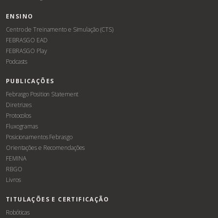
ENSINO
Centro de Treinamento e Simulação (CTS)
FEBRASGO EAD
FEBRASGO Play
Podcasts
PUBLICAÇÕES
Febrasgo Position Statement
Diretrizes
Protocolos
Fluxogramas
Posicionamentos Febrasgo
Orientações e Recomendações
FEMINA
RBGO
Livros
TITULAÇÕES E CERTIFICAÇÃO
Robóticas