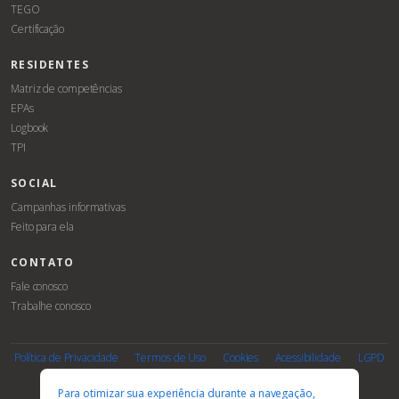
TEGO
Certificação
RESIDENTES
Matriz de competências
EPAs
Logbook
TPI
SOCIAL
Campanhas informativas
Feito para ela
CONTATO
Fale conosco
Trabalhe conosco
Associe-
Evento
se
Política de Privacidade
Termos de Uso
Cookies
Acessibilidade
LGPD
PARCEIROS E AFILIAÇÕES
Para otimizar sua experiência durante a navegação,