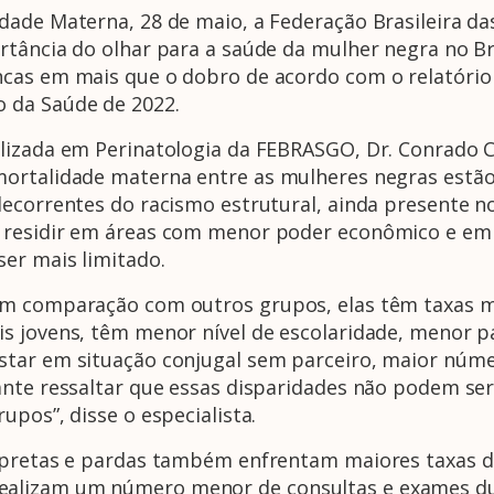
dade Materna, 28 de maio, a Federação Brasileira da
tância do olhar para a saúde da mulher negra no Bra
cas em mais que o dobro de acordo com o relatório 
 da Saúde de 2022.
lizada em Perinatologia da FEBRASGO, Dr. Conrado Co
mortalidade materna entre as mulheres negras estão
ecorrentes do racismo estrutural, ainda presente no 
 residir em áreas com menor poder econômico e em 
ser mais limitado.
em comparação com outros grupos, elas têm taxas ma
s jovens, têm menor nível de escolaridade, menor p
tar em situação conjugal sem parceiro, maior núme
nte ressaltar que essas disparidades não podem ser 
upos”, disse o especialista.
s pretas e pardas também enfrentam maiores taxas 
alizam um número menor de consultas e exames du