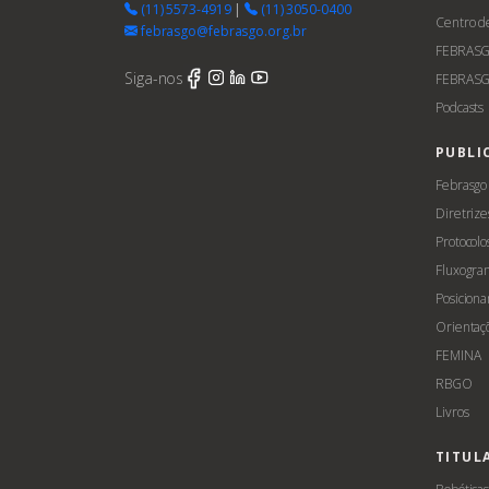
(11) 5573-4919
|
(11) 3050-0400
Centro d
febrasgo@febrasgo.org.br
FEBRAS
Siga-nos
FEBRASG
Podcasts
PUBLI
Febrasgo
Diretrize
Protocolo
Fluxogra
Posicion
Orientaç
FEMINA
RBGO
Livros
TITUL