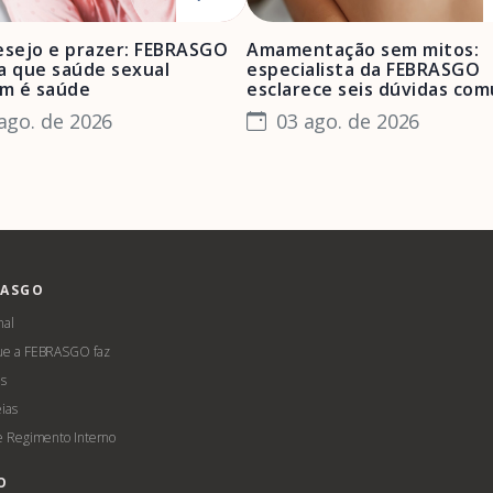
esejo e prazer: FEBRASGO
Amamentação sem mitos:
a que saúde sexual
especialista da FEBRASGO
m é saúde
esclarece seis dúvidas co
ago. de 2026
03 ago. de 2026
RASGO
nal
ue a FEBRASGO faz
s
ias
 e Regimento Interno
O