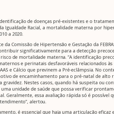
 a identificação de doenças pré-existentes e o tratam
da Igualdade Racial, a mortalidade materna por hi
010 a 2020.
ente da Comissão de Hipertensão e Gestação da FEBR
ntribuir significativamente para a detecção precoce
risco de mortalidade materna. ”A identificação prec
aternos e perinatais desfavoráveis relacionados à
S e Cálcio que previnem a Pré-eclâmpsia. No conte
 motivo de encaminhamento para o pré-natal de alto 
 a gravidez. Nestes casos, quando há suspeita ou co
ma unidade de saúde que possa verificar prontament
al. Geralmente, essa avaliação rápida só é possível
tendimento”, alertou.
amento, é essencial que haja uma articulação eficaz e