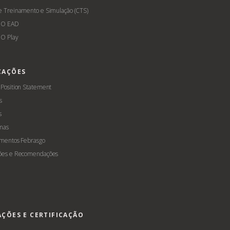
e Treinamento e Simulação (CTS)
GO EAD
O Play
CAÇÕES
 Position Statement
s
s
mas
amentos Febrasgo
ões e Recomendações
AÇÕES E CERTIFICAÇÃO