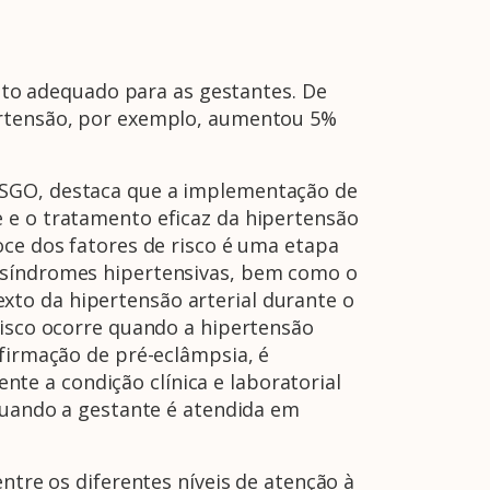
ento adequado para as gestantes. De
pertensão, por exemplo, aumentou 5%
ASGO, destaca que a implementação de
 e o tratamento eficaz da hipertensão
oce dos fatores de risco é uma etapa
s síndromes hipertensivas, bem como o
xto da hipertensão arterial durante o
risco ocorre quando a hipertensão
nfirmação de pré-eclâmpsia, é
e a condição clínica e laboratorial
A Febrasgo
Ensino
Publicações
T
 quando a gestante é atendida em
ntre os diferentes níveis de atenção à