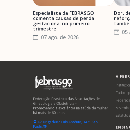
Especialista da FEBRASGO
Dor, d
comenta causas de perda
reforç
gestacional no primeiro
també
trimestre
05 
07 ago. de 2026
A FEB
Institucio
Tudo o q
Federação Brasileira das Associações de
Federada
Ginecologia e Obstetrícia –
Assemble
Promovendo a excelência na saúde da mulher
há mais de 60 anos.
Estatuto
Av. Brigadeiro Luís Antônio, 3421 São
Paulo/SP
ENSIN