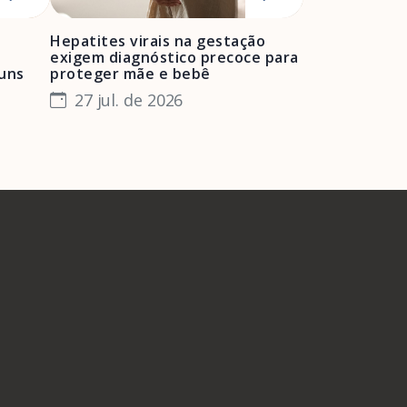
Hepatites virais na gestação
Mulheres neg
exigem diagnóstico precoce para
enfrentam bar
muns
proteger mãe e bebê
e manter o pr
especialista
27 jul. de 2026
24 jul. de 