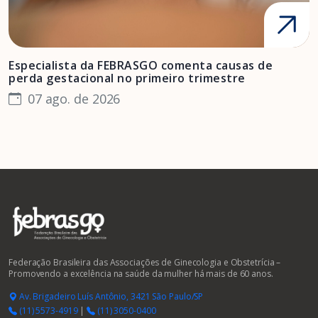
Especialista da FEBRASGO comenta causas de
D
perda gestacional no primeiro trimestre
s
07 ago. de 2026
Federação Brasileira das Associações de Ginecologia e Obstetrícia –
Promovendo a excelência na saúde da mulher há mais de 60 anos.
Av. Brigadeiro Luís Antônio, 3421 São Paulo/SP
(11) 5573-4919
|
(11) 3050-0400