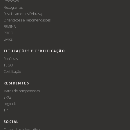
Protocolos
Fluxogramas
Posicionamentos Febrasgo
Orientações e Recomendações
FEMINA
RBGO
Livros
TITULAÇÕES E CERTIFICAÇÃO
Robóticas
TEGO
Certificação
RESIDENTES
Matriz de competências
EPAs
Logbook
TPI
SOCIAL
Campanhas informativas