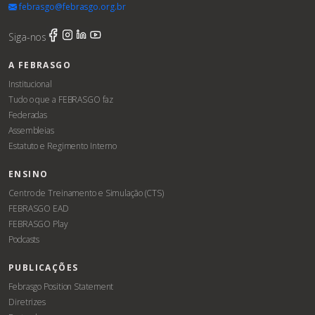
febrasgo@febrasgo.org.br
Siga-nos
A FEBRASGO
Institucional
Tudo o que a FEBRASGO faz
Federadas
Assembleias
Estatuto e Regimento Interno
ENSINO
Centro de Treinamento e Simulação (CTS)
FEBRASGO EAD
FEBRASGO Play
Podcasts
PUBLICAÇÕES
Febrasgo Position Statement
Diretrizes