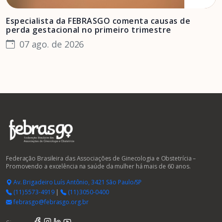
Especialista da FEBRASGO comenta causas de
D
perda gestacional no primeiro trimestre
s
07 ago. de 2026
Federação Brasileira das Associações de Ginecologia e Obstetrícia –
Promovendo a excelência na saúde da mulher há mais de 60 anos.
Av. Brigadeiro Luís Antônio, 3421 São Paulo/SP
(11) 5573-4919
|
(11) 3050-0400
febrasgo@febrasgo.org.br