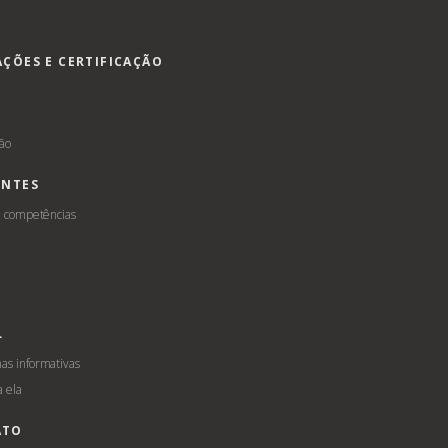
AÇÕES E CERTIFICAÇÃO
s
ção
ENTES
e competências
L
s informativas
a ela
ATO