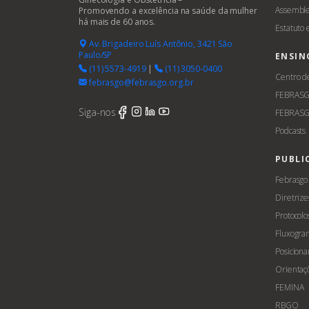
Assemble
Promovendo a excelência na saúde da mulher
há mais de 60 anos.
Estatuto
Av. Brigadeiro Luís Antônio, 3421 São
Paulo/SP
ENSIN
(11) 5573-4919
|
(11) 3050-0400
Centro d
febrasgo@febrasgo.org.br
FEBRAS
Siga-nos
FEBRASG
Podcasts
PUBLI
Febrasgo
Diretrize
Protocolo
Fluxogra
Posicion
Orientaç
FEMINA
RBGO