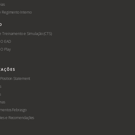
ias
 e Regimento Interno
O
e Treinamento e Simulação (CTS)
GO EAD
O Play
CAÇÕES
 Position Statement
s
s
mas
amentos Febrasgo
ões e Recomendações