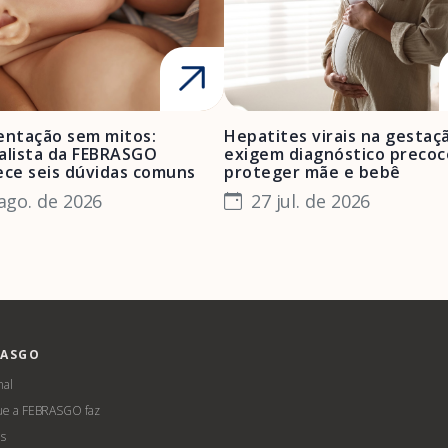
ntação sem mitos:
Hepatites virais na gestaç
alista da FEBRASGO
exigem diagnóstico precoc
ece seis dúvidas comuns
proteger mãe e bebê
ago. de 2026
27 jul. de 2026
RASGO
nal
ue a FEBRASGO faz
s