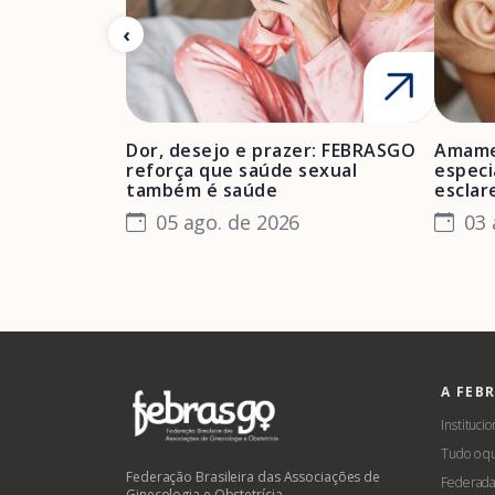
Dor, desejo e prazer: FEBRASGO
Amame
reforça que saúde sexual
especi
também é saúde
esclar
05 ago. de 2026
03 
A FEB
Institucio
Tudo o q
Federação Brasileira das Associações de
Federada
Ginecologia e Obstetrícia –