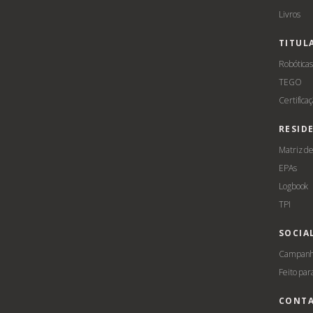
Livros
TITUL
Robótica
TEGO
Certifica
RESID
Matriz d
EPAs
Logbook
TPI
SOCIA
Campanha
Feito par
CONT