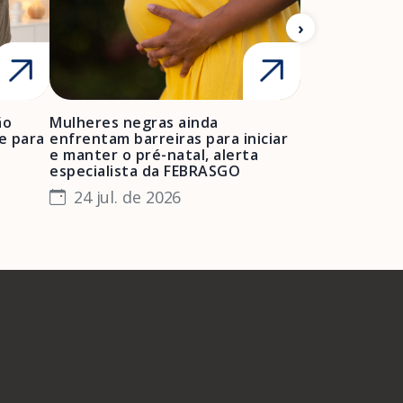
ão
Mulheres negras ainda
FEBRASGO ale
e para
enfrentam barreiras para iniciar
de projetos de
e manter o pré-natal, alerta
obstétrica e 
especialista da FEBRASGO
gestantes e 
A Febrasgo
Ensino
Publicações
T
24 jul. de 2026
23 jul. de 