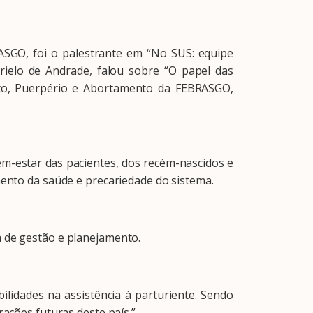
A Febrasgo
Ensino
Publicações
T
GO, foi o palestrante em “No SUS: equipe
orrielo de Andrade, falou sobre “O papel das
arto, Puerpério e Abortamento da FEBRASGO,
-estar das pacientes, dos recém-nascidos e
mento da saúde e precariedade do sistema.
a de gestão e planejamento.
idades na assistência à parturiente. Sendo
rações futuras deste país.”