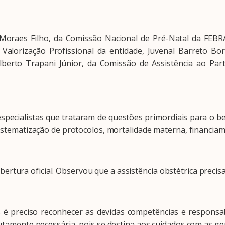
s Filho, da Comissão Nacional de Pré-Natal da FEBRAS
e Valorização Profissional da entidade, Juvenal Barreto B
Alberto Trapani Júnior, da Comissão de Assistência ao P
cialistas que trataram de questões primordiais para o bem
sistematização de protocolos, mortalidade materna, financia
rtura oficial. Observou que a assistência obstétrica precis
eciso reconhecer as devidas competências e responsabil
lutamente necessária, pois se destina aos cuidados com as ge