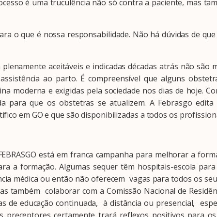
ocesso é uma truculência não só contra a paciente, mas ta
 o que é nossa responsabilidade. Não há dúvidas de que t
enamente aceitáveis e indicadas décadas atrás não são m
 assistência ao parto. É compreensível que alguns obste
na moderna e exigidas pela sociedade nos dias de hoje. Co
 para que os obstetras se atualizem. A Febrasgo edita
fico em GO e que são disponibilizadas a todos os profissionai
RASGO está em franca campanha para melhorar a formaç
ara a formação. Algumas sequer têm hospitais-escola para 
ncia médica ou então não oferecem vagas para todos os se
mas também colaborar com a Comissão Nacional de Residênc
s de educação continuada, à distância ou presencial, espe
os preceptores certamente trará reflexos positivos para 