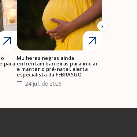
ão
Mulheres negras ainda
FEBRASGO ale
e para
enfrentam barreiras para iniciar
de projetos de
e manter o pré-natal, alerta
obstétrica e 
especialista da FEBRASGO
gestantes e 
24 jul. de 2026
23 jul. de 