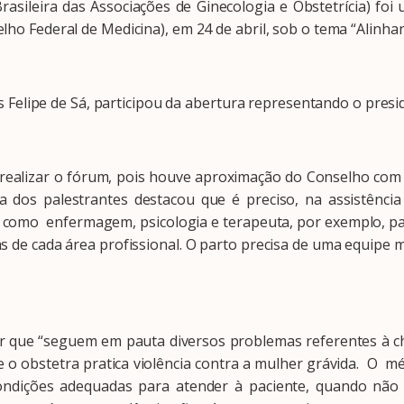
eira das Associações de Ginecologia e Obstetrícia) foi 
lho Federal de Medicina), em 24 de abril, sob o tema “Alinhan
Felipe de Sá, participou da abertura representando o presi
ealizar o fórum, pois houve aproximação do Conselho com a
ia dos palestrantes destacou que é preciso, na assistênci
e como enfermagem, psicologia e terapeuta, por exemplo, pa
as de cada área profissional. O parto precisa de uma equipe m
ue “seguem em pauta diversos problemas referentes à ch
e o obstetra pratica violência contra a mulher grávida. O mé
dições adequadas para atender à paciente, quando não ex