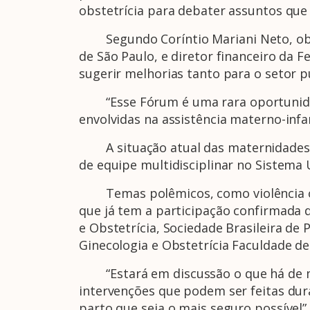
obstetrícia para debater assuntos que
Segundo Coríntio Mariani Neto, obste
de São Paulo, e diretor financeiro da F
sugerir melhorias tanto para o setor 
“Esse Fórum é uma rara oportunidade
envolvidas na assistência materno-infa
A situação atual das maternidades púb
de equipe multidisciplinar no Sistema
Temas polêmicos, como violência obs
que já tem a participação confirmada 
e Obstetrícia, Sociedade Brasileira de
Ginecologia e Obstetrícia Faculdade de
“Estará em discussão o que há de mai
intervenções que podem ser feitas du
parto que seja o mais seguro possível”