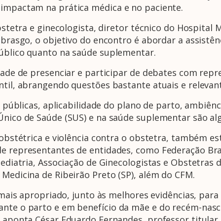
 impactam na prática médica e no paciente.
tra e ginecologista, diretor técnico do Hospital 
ebrasgo, o objetivo do encontro é abordar a assistênc
público quanto na saúde suplementar.
 de presenciar e participar de debates com repre
ntil, abrangendo questões bastante atuais e relevant
licas, aplicabilidade do plano de parto, ambiênci
 Único de Saúde (SUS) e na saúde suplementar são al
tétrica e violência contra o obstetra, também es
de representantes de entidades, como Federação Bras
 Pediatria, Associação de Ginecologistas e Obstetra
 Medicina de Ribeirão Preto (SP), além do CFM.
s apropriado, junto às melhores evidências, para
rante o parto e em benefício da mãe e do recém-nas
, aponta César Eduardo Fernandes, professor titular