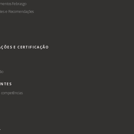
amentos Febrasgo
ões e Recomendações
AÇÕES E CERTIFICAÇÃO
s
ção
ENTES
e competências
L