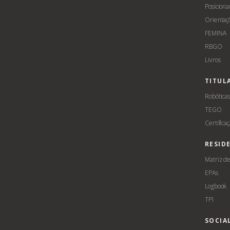
Posicion
Orientaç
FEMINA
RBGO
Livros
TITUL
Robótica
TEGO
Certifica
RESID
Matriz d
EPAs
Logbook
TPI
SOCIA