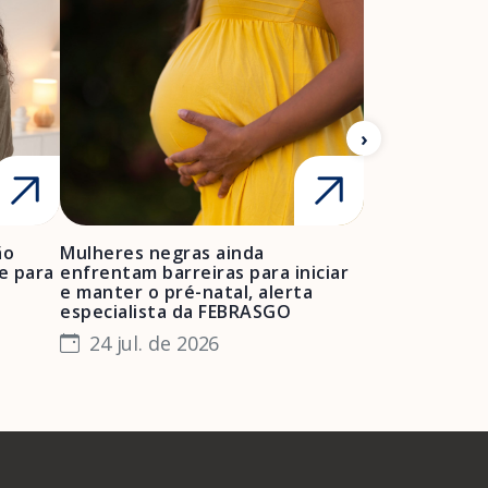
A Febrasgo
Ensino
Publicações
T
ão
Mulheres negras ainda
FEBRASGO ale
e para
enfrentam barreiras para iniciar
de projetos de
e manter o pré-natal, alerta
obstétrica e 
especialista da FEBRASGO
gestantes e 
24 jul. de 2026
23 jul. de 