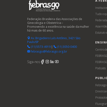
A FEB
Institucio
Tudo o q
Federação Brasileira das Associações de
Federada
Ginecologia e Obstetrícia –
Assemble
Promovendo a excelência na saúde da mulher
há mais de 60 anos.
Estatuto
Av. Brigadeiro Luís Antônio, 3421 São
Paulo/SP
ENSIN
(11) 5573-4919
|
(11) 3050-0400
Centro d
febrasgo@febrasgo.org.br
FEBRAS
Siga-nos
FEBRASG
Podcasts
PUBLI
Febrasgo
Diretrize
Protocolo
Fluxogra