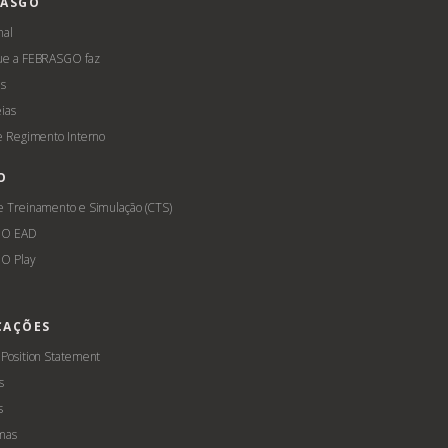
RASGO
nal
ue a FEBRASGO faz
s
ias
 e Regimento Interno
O
e Treinamento e Simulação (CTS)
GO EAD
O Play
CAÇÕES
 Position Statement
s
s
mas