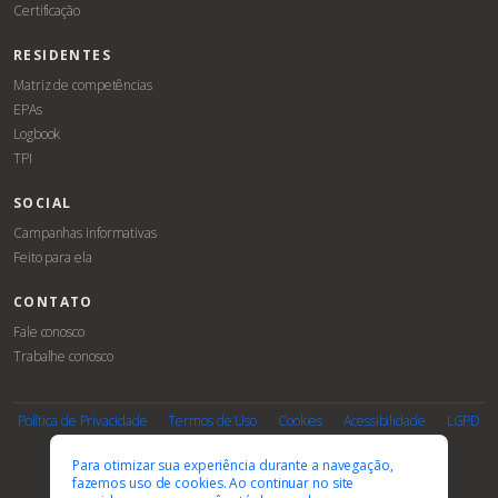
Certificação
RESIDENTES
Matriz de competências
EPAs
Logbook
TPI
SOCIAL
Campanhas informativas
Feito para ela
CONTATO
Fale conosco
Trabalhe conosco
Associe-
Evento
se
Política de Privacidade
Termos de Uso
Cookies
Acessibilidade
LGPD
PARCEIROS E AFILIAÇÕES
Para otimizar sua experiência durante a navegação,
fazemos uso de cookies. Ao continuar no site