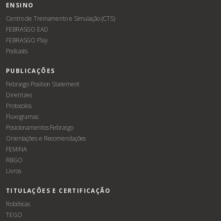
ENSINO
Centro de Treinamento e Simulação (CTS)
FEBRASGO EAD
FEBRASGO Play
Podcasts
PUBLICAÇÕES
Febrasgo Position Statement
Diretrizes
Protocolos
Fluxogramas
Posicionamentos Febrasgo
Orientações e Recomendações
FEMINA
RBGO
Livros
TITULAÇÕES E CERTIFICAÇÃO
Robóticas
TEGO