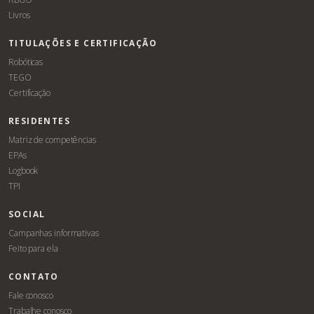
Livros
TITULAÇÕES E CERTIFICAÇÃO
Robóticas
TEGO
Certificação
RESIDENTES
Matriz de competências
EPAs
Logbook
TPI
SOCIAL
Campanhas informativas
Feito para ela
CONTATO
Fale conosco
Trabalhe conosco
Associe-
Evento