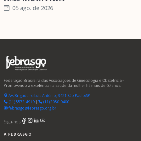
05 ago. de 2026
Federação Brasileira das Associações de Ginecologia e Obstetrícia –
Promovendo a excelência na saúde da mulher há mais de 60 anos.
Av. Brigadeiro Luís Antônio, 3421 São Paulo/SP
(11) 5573-4919
|
(11) 3050-0400
febrasgo@febrasgo.org.br
Siga-nos
A FEBRASGO