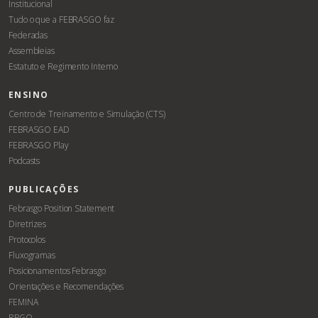
Institucional
Tudo o que a FEBRASGO faz
Federadas
Assembleias
Estatuto e Regimento Interno
ENSINO
Centro de Treinamento e Simulação (CTS)
FEBRASGO EAD
FEBRASGO Play
Podcasts
PUBLICAÇÕES
Febrasgo Position Statement
Diretrizes
Protocolos
Fluxogramas
Posicionamentos Febrasgo
Orientações e Recomendações
FEMINA
RBGO