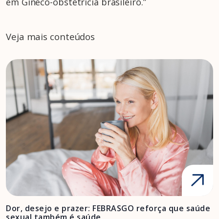
em Gineco-obstetrícia brasileiro.”
Veja mais conteúdos
Dor, desejo e prazer: FEBRASGO reforça que saúde
A
sexual também é saúde
F