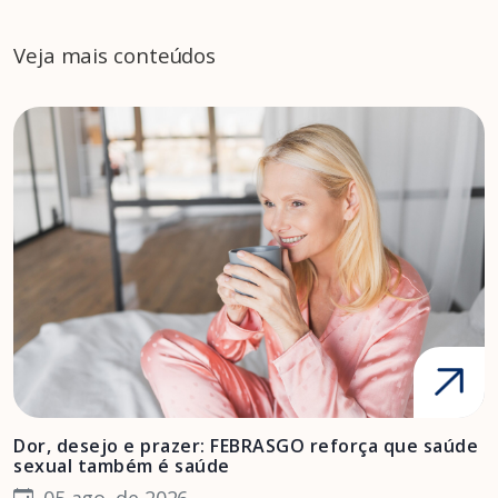
Veja mais conteúdos
Dor, desejo e prazer: FEBRASGO reforça que saúde
A
sexual também é saúde
F
05 ago. de 2026