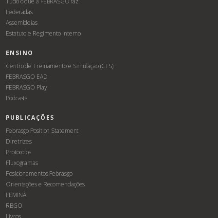
Tudo o que a FEBRASGO faz
Federadas
Assembleias
Estatuto e Regimento Interno
ENSINO
Centro de Treinamento e Simulação (CTS)
FEBRASGO EAD
FEBRASGO Play
Podcasts
PUBLICAÇÕES
Febrasgo Position Statement
Diretrizes
Protocolos
Fluxogramas
Posicionamentos Febrasgo
Orientações e Recomendações
FEMINA
RBGO
Livros