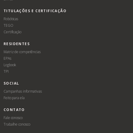
TITULAÇÕES E CERTIFICAÇÃO
Robóticas
TEGO
Certificação
RESIDENTES
Matriz de competências
EPAs
Logbook
TPI
SOCIAL
Campanhas informativas
Feito para ela
CONTATO
Fale conosco
Trabalhe conosco
Associe-
Evento
se