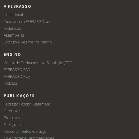
A FEBRASGO
Institucional
Tudo o que a FEBRASGO faz
Federadas
Assembleias
Estatuto e Regimento Interno
ENSINO
Centro de Treinamento e Simulação (CTS)
FEBRASGO EAD
FEBRASGO Play
Podcasts
PUBLICAÇÕES
Febrasgo Position Statement
Diretrizes
Protocolos
Fluxogramas
Posicionamentos Febrasgo
Orientações e Recomendações