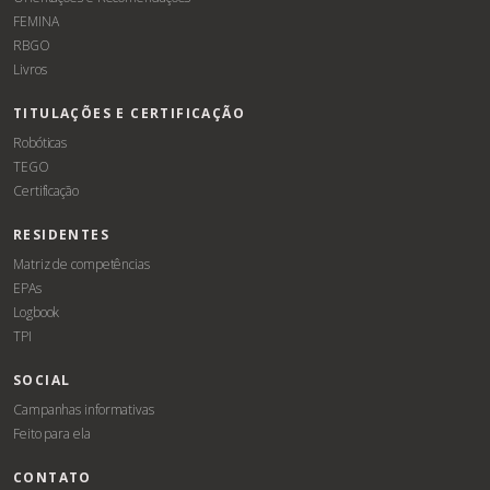
FEMINA
RBGO
Livros
TITULAÇÕES E CERTIFICAÇÃO
Robóticas
TEGO
Certificação
RESIDENTES
Matriz de competências
EPAs
Logbook
TPI
SOCIAL
Campanhas informativas
Feito para ela
CONTATO