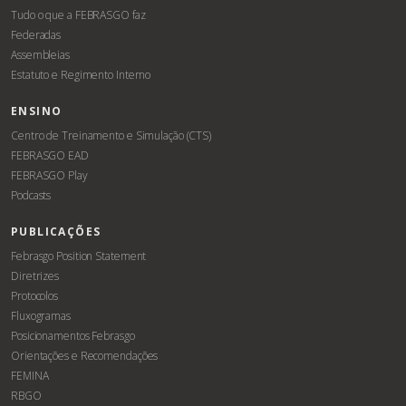
Tudo o que a FEBRASGO faz
Federadas
Assembleias
Estatuto e Regimento Interno
ENSINO
Centro de Treinamento e Simulação (CTS)
FEBRASGO EAD
FEBRASGO Play
Podcasts
PUBLICAÇÕES
Febrasgo Position Statement
Diretrizes
Protocolos
Fluxogramas
Posicionamentos Febrasgo
Orientações e Recomendações
FEMINA
RBGO