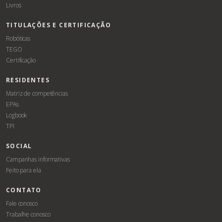
Livros
TITULAÇÕES E CERTIFICAÇÃO
Robóticas
TEGO
Certificação
RESIDENTES
Matriz de competências
EPAs
Logbook
TPI
SOCIAL
Campanhas informativas
Feito para ela
CONTATO
Fale conosco
Trabalhe conosco
Associe-
Evento