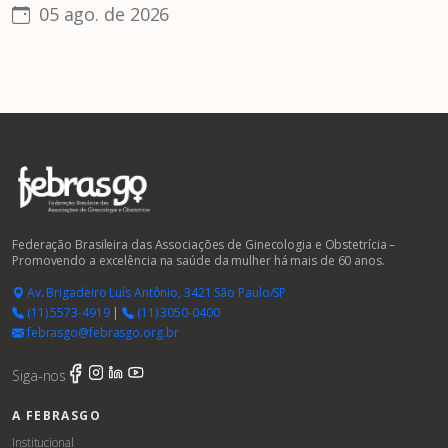
05 ago. de 2026
Federação Brasileira das Associações de Ginecologia e Obstetrícia –
Promovendo a excelência na saúde da mulher há mais de 60 anos.
Av. Brigadeiro Luís Antônio, 3421 São Paulo/SP
(11) 5573-4919
|
(11) 3050-0400
febrasgo@febrasgo.org.br
Siga-nos
A FEBRASGO
Institucional