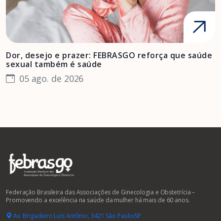
Dor, desejo e prazer: FEBRASGO reforça que saúde
A
sexual também é saúde
F
05 ago. de 2026
Federação Brasileira das Associações de Ginecologia e Obstetrícia –
Promovendo a excelência na saúde da mulher há mais de 60 anos.
Av. Brigadeiro Luís Antônio, 3421 São Paulo/SP