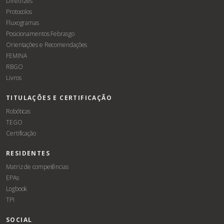
Diretrizes
Protocolos
Fluxogramas
Posicionamentos Febrasgo
Orientações e Recomendações
FEMINA
RBGO
Livros
TITULAÇÕES E CERTIFICAÇÃO
Robóticas
TEGO
Certificação
RESIDENTES
Matriz de competências
EPAs
Logbook
TPI
SOCIAL