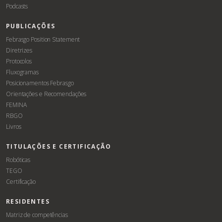
Podcasts
PUBLICAÇÕES
Febrasgo Position Statement
Diretrizes
Protocolos
Fluxogramas
Posicionamentos Febrasgo
Orientações e Recomendações
FEMINA
RBGO
Livros
TITULAÇÕES E CERTIFICAÇÃO
Robóticas
TEGO
Certificação
RESIDENTES
Matriz de competências