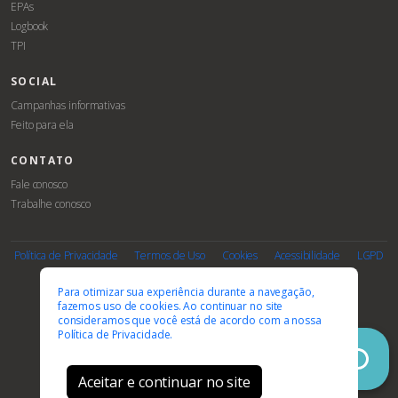
EPAs
Logbook
TPI
SOCIAL
Campanhas informativas
Feito para ela
CONTATO
Fale conosco
Trabalhe conosco
Associe-
Evento
se
Política de Privacidade
Termos de Uso
Cookies
Acessibilidade
LGPD
PARCEIROS E AFILIAÇÕES
Para otimizar sua experiência durante a navegação,
fazemos uso de cookies. Ao continuar no site
consideramos que você está de acordo com a nossa
Política de Privacidade.
Aceitar e continuar no site
© 2026 FEBRASGO. Todos os direitos reservados.