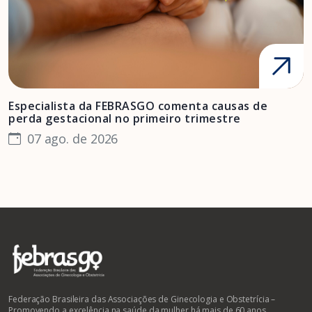
Especialista da FEBRASGO comenta causas de
D
perda gestacional no primeiro trimestre
s
07 ago. de 2026
Federação Brasileira das Associações de Ginecologia e Obstetrícia –
Promovendo a excelência na saúde da mulher há mais de 60 anos.