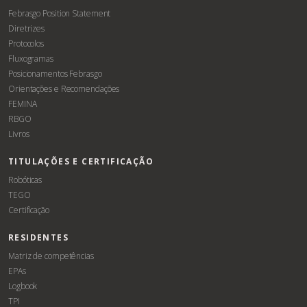
Febrasgo Position Statement
Diretrizes
Protocolos
Fluxogramas
Posicionamentos Febrasgo
Orientações e Recomendações
FEMINA
RBGO
Livros
TITULAÇÕES E CERTIFICAÇÃO
Robóticas
TEGO
Certificação
RESIDENTES
Matriz de competências
EPAs
Logbook
TPI