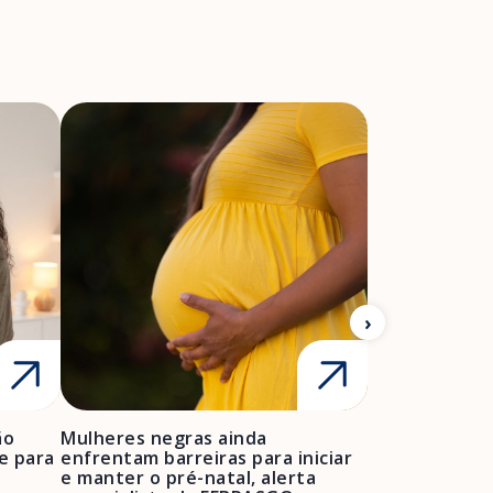
ão
Mulheres negras ainda
FEBRASGO ale
e para
enfrentam barreiras para iniciar
de projetos de
e manter o pré-natal, alerta
obstétrica e 