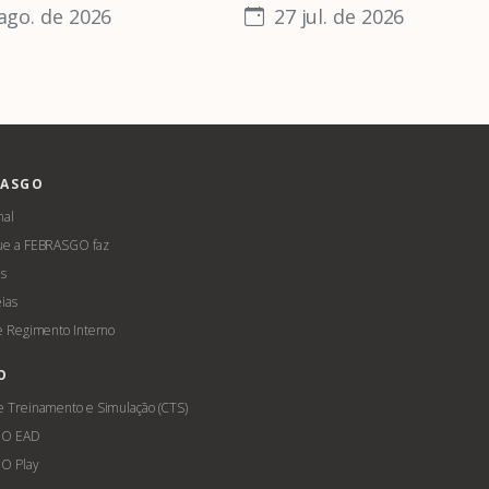
ago. de 2026
27 jul. de 2026
RASGO
nal
ue a FEBRASGO faz
s
ias
 e Regimento Interno
O
e Treinamento e Simulação (CTS)
GO EAD
O Play