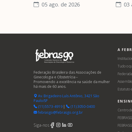
05 ago. de 2026
03 
A FEB
Institucio
Tudo o q
Federação Brasileira das Associações de
Federada
Ginecologia e Obstetrícia –
Assemble
Promovendo a excelência na saúde da mulher
há mais de 60 anos.
Estatuto
Av. Brigadeiro Luís Antônio, 3421 São
Paulo/SP
ENSIN
(11) 5573-4919
|
(11) 3050-0400
Centro d
febrasgo@febrasgo.org.br
FEBRAS
Siga-nos
FEBRASG