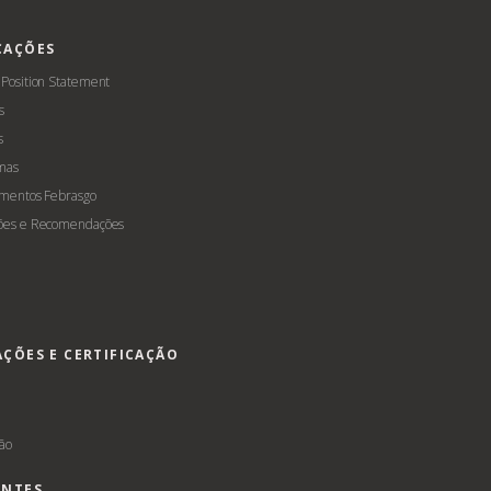
CAÇÕES
 Position Statement
s
s
mas
amentos Febrasgo
ões e Recomendações
AÇÕES E CERTIFICAÇÃO
s
ção
ENTES