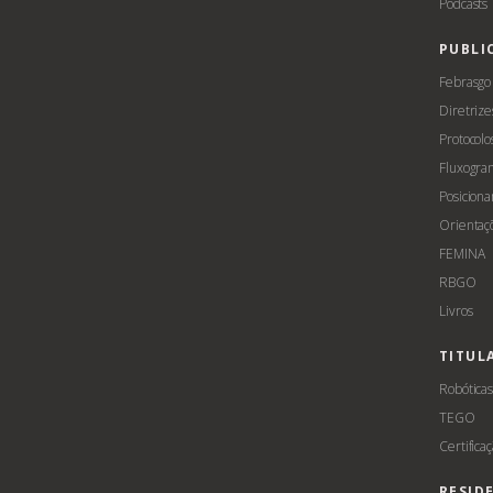
Podcasts
PUBLI
Febrasgo
Diretrize
Protocolo
Fluxogra
Posicion
Orientaç
FEMINA
RBGO
Livros
TITUL
Robótica
TEGO
Certifica
RESID