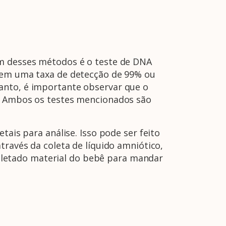
Um desses métodos é o teste de DNA
 tem uma taxa de detecção de 99% ou
anto, é importante observar que o
l. Ambos os testes mencionados são
tais para análise. Isso pode ser feito
través da coleta de líquido amniótico,
letado material do bebê para mandar
A Febrasgo
Ensino
Publicações
T