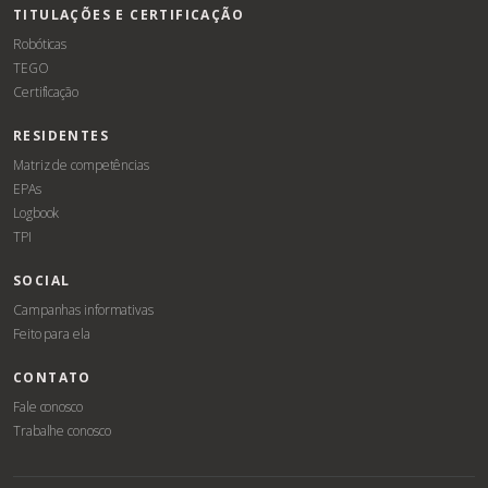
TITULAÇÕES E CERTIFICAÇÃO
Robóticas
TEGO
Certificação
RESIDENTES
Matriz de competências
EPAs
Logbook
TPI
SOCIAL
Campanhas informativas
Feito para ela
CONTATO
Fale conosco
Trabalhe conosco
Associe-
Evento
se