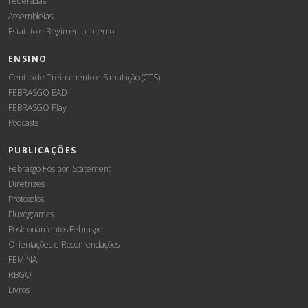
Federadas
Assembleias
Estatuto e Regimento Interno
ENSINO
Centro de Treinamento e Simulação (CTS)
FEBRASGO EAD
FEBRASGO Play
Podcasts
PUBLICAÇÕES
Febrasgo Position Statement
Diretrizes
Protocolos
Fluxogramas
Posicionamentos Febrasgo
Orientações e Recomendações
FEMINA
RBGO
Livros