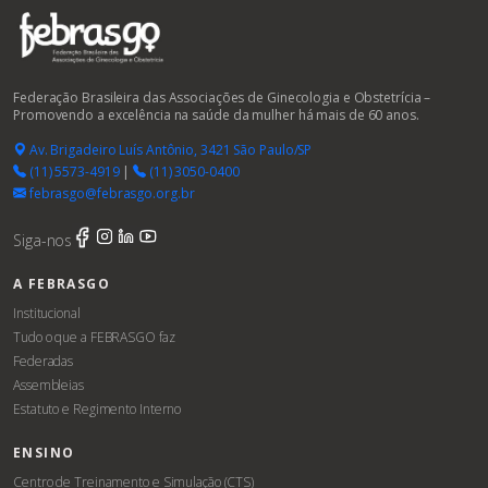
Federação Brasileira das Associações de Ginecologia e Obstetrícia –
Promovendo a excelência na saúde da mulher há mais de 60 anos.
Av. Brigadeiro Luís Antônio, 3421 São Paulo/SP
(11) 5573-4919
|
(11) 3050-0400
febrasgo@febrasgo.org.br
Siga-nos
A FEBRASGO
Institucional
Tudo o que a FEBRASGO faz
Federadas
Assembleias
Estatuto e Regimento Interno
ENSINO
Centro de Treinamento e Simulação (CTS)