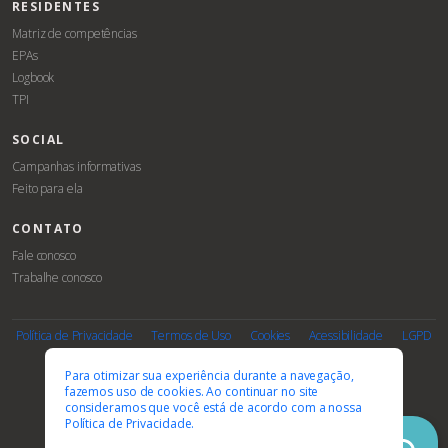
RESIDENTES
Matriz de competências
EPAs
Logbook
TPI
SOCIAL
Campanhas informativas
Feito para ela
CONTATO
Fale conosco
Trabalhe conosco
Associe-
Evento
se
Política de Privacidade
Termos de Uso
Cookies
Acessibilidade
LGPD
PARCEIROS E AFILIAÇÕES
Para otimizar sua experiência durante a navegação,
fazemos uso de cookies. Ao continuar no site
consideramos que você está de acordo com a nossa
Política de Privacidade.