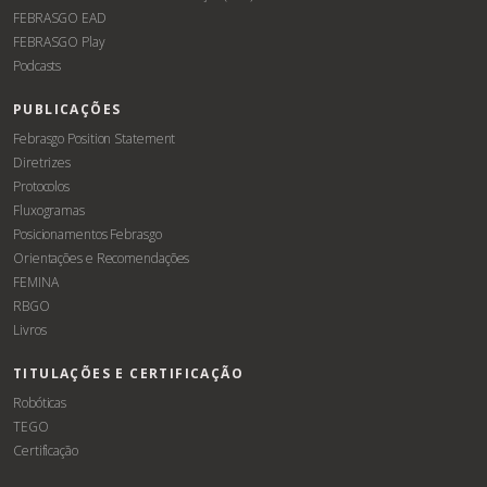
FEBRASGO EAD
FEBRASGO Play
Podcasts
PUBLICAÇÕES
Febrasgo Position Statement
Diretrizes
Protocolos
Fluxogramas
Posicionamentos Febrasgo
Orientações e Recomendações
FEMINA
RBGO
Livros
TITULAÇÕES E CERTIFICAÇÃO
Robóticas
TEGO
Certificação