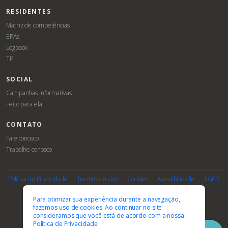
RESIDENTES
Matriz de competências
EPAs
Logbook
TPI
SOCIAL
Campanhas informativas
Feito para ela
CONTATO
Fale conosco
Trabalhe conosco
Associe-
Evento
se
Política de Privacidade
Termos de Uso
Cookies
Acessibilidade
LGPD
PARCEIROS E AFILIAÇÕES
Para otimizar sua experiência durante a navegação,
fazemos uso de cookies. Ao continuar no site
consideramos que você está de acordo com a nossa
Política de Privacidade.