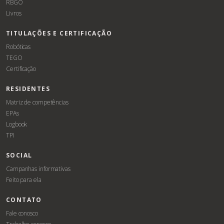
RBGO
Livros
TITULAÇÕES E CERTIFICAÇÃO
Robóticas
TEGO
Certificação
RESIDENTES
Matriz de competências
EPAs
Logbook
TPI
SOCIAL
Campanhas informativas
Feito para ela
CONTATO
Fale conosco