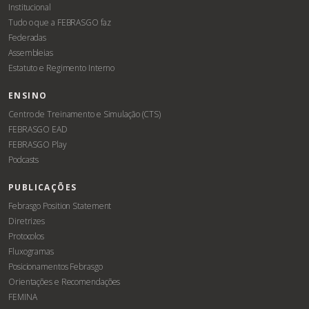
Institucional
Tudo o que a FEBRASGO faz
Federadas
Assembleias
Estatuto e Regimento Interno
ENSINO
Centro de Treinamento e Simulação (CTS)
FEBRASGO EAD
FEBRASGO Play
Podcasts
PUBLICAÇÕES
Febrasgo Position Statement
Diretrizes
Protocolos
Fluxogramas
Posicionamentos Febrasgo
Orientações e Recomendações
FEMINA