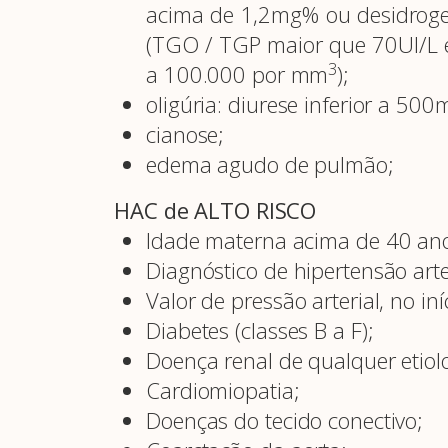
acima de 1,2mg% ou desidroge
(TGO / TGP maior que 70UI/L e
3
a 100.000 por mm
);
oligúria: diurese inferior a 50
cianose;
edema agudo de pulmão;
HAC de ALTO RISCO
Idade materna acima de 40 an
Diagnóstico de hipertensão art
Valor de pressão arterial, no
Diabetes (classes B a F);
Doença renal de qualquer etiol
Cardiomiopatia;
Doenças do tecido conectivo;