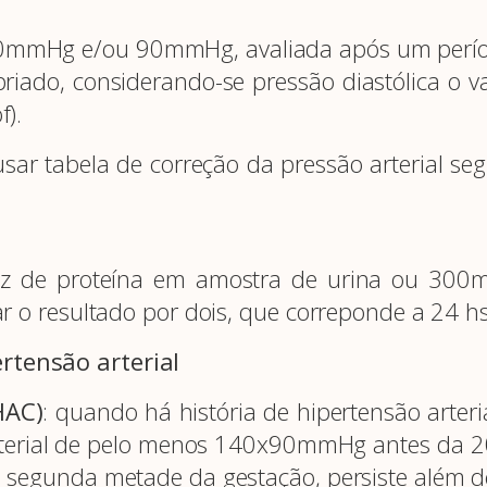
140mmHg e/ou 90mmHg, avaliada após um perío
riado, considerando-se pressão diastólica o v
f).
sar tabela de correção da pressão arterial se
z de proteína em amostra de urina ou 300m
ar o resultado por dois, que correponde a 24 h
rtensão arterial
HAC)
: quando há história de hipertensão arteria
arterial de pelo menos 140x90mmHg antes da
a segunda metade da gestação, persiste além 