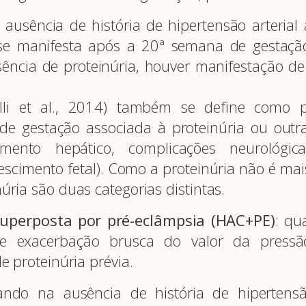
ausência de história de hipertensão arterial 
a, se manifesta após a 20ª semana de gesta
cia de proteinúria, houver manifestação de
lli et al., 2014) também se define como 
de gestação associada à proteinúria ou outr
timento hepático, complicações neurológi
rescimento fetal). Como a proteinúria não é mai
úria são duas categorias distintas.
 superposta por pré-eclâmpsia (HAC+PE)
: qu
e exacerbação brusca do valor da pressão
e proteinúria prévia.
ando na ausência de história de hipertensão