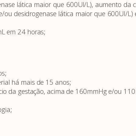
nase lática maior que 600UI/L), aumento da 
/ou desidrogenase lática maior que 600UI/L) e
0mL em 24 horas;
os;
erial há mais de 15 anos;
 início da gestação, acima de 160mmHg e/ou 1
ogia;