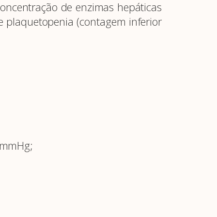
concentração de enzimas hepáticas
 plaquetopenia (contagem inferior
A Febrasgo
Ensino
Publicações
T
10mmHg;