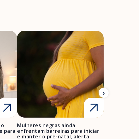
ão
Mulheres negras ainda
FEBRASGO ale
e para
enfrentam barreiras para iniciar
de projetos de
e manter o pré-natal, alerta
obstétrica e 