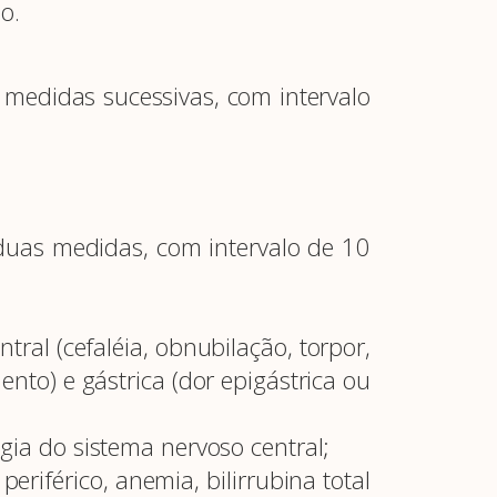
o.
edidas sucessivas, com intervalo
as medidas, com intervalo de 10
ral (cefaléia, obnubilação, torpor,
to) e gástrica (dor epigástrica ou
gia do sistema nervoso central;
riférico, anemia, bilirrubina total