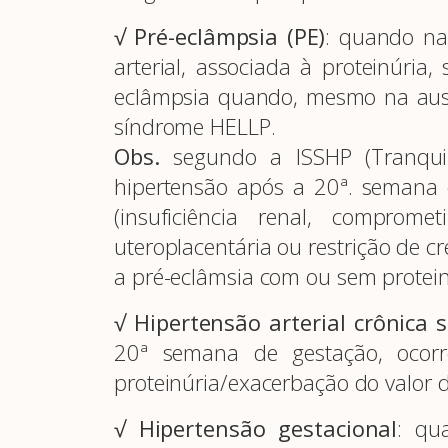
√ Pré-eclâmpsia (PE)
: quando na 
arterial, associada à proteinúri
eclâmpsia quando, mesmo na ausên
síndrome HELLP.
Obs.
segundo a ISSHP (Tranqui
hipertensão após a 20ª. semana 
(insuficiência renal, comprome
uteroplacentária ou restrição de c
a pré-eclâmsia com ou sem protein
√ Hipertensão arterial crônica
20ª semana de gestação, ocorr
proteinúria/exacerbação do valor d
√ Hipertensão gestacional
: qu