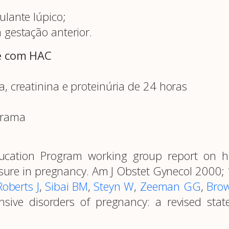
ulante lúpico;
 gestação anterior.
te com HAC
, creatinina e proteinúria de 24 horas
grama
ucation Program working group report on h
sure in pregnancy. Am J Obstet Gynecol 2000;
Roberts J
,
Sibai BM
,
Steyn W
,
Zeeman GG
,
Bro
ive disorders of pregnancy: a revised sta