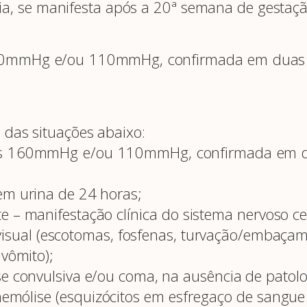
ria, se manifesta após a 20ª semana de gestaçã
160mmHg e/ou 110mmHg, confirmada em duas m
das situações abaixo:
nos 160mmHg e/ou 110mmHg, confirmada em du
em urina de 24 horas;
– manifestação clínica do sistema nervoso cent
isual (escotomas, fosfenas, turvação/embaçamen
 vômito);
se convulsiva e/ou coma, na ausência de patolo
mólise (esquizócitos em esfregaço de sangue pe