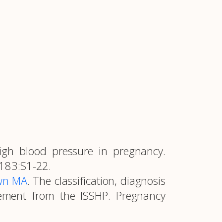
igh blood pressure in pregnancy.
 183:S1-22.
wn MA
. The classification, diagnosis
tement from the ISSHP. Pregnancy