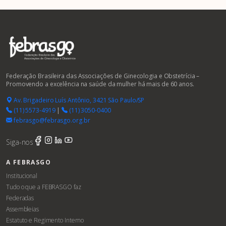
Federação Brasileira das Associações de Ginecologia e Obstetrícia –
Promovendo a excelência na saúde da mulher há mais de 60 anos.
Av. Brigadeiro Luís Antônio, 3421 São Paulo/SP
(11) 5573-4919
|
(11) 3050-0400
febrasgo@febrasgo.org.br
Siga-nos
A FEBRASGO
Institucional
Tudo o que a FEBRASGO faz
Federadas
Assembleias
Estatuto e Regimento Interno