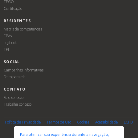
TEGO
Certificação
RESIDENTES
Matriz de competências
EPAs
Logbook
TPI
SOCIAL
Campanhas informativas
Feito para ela
CONTATO
Fale conosco
Trabalhe conosco
Associe-
Evento
se
Política de Privacidade
Termos de Uso
Cookies
Acessibilidade
LGPD
PARCEIROS E AFILIAÇÕES
Para otimizar sua experiência durante a navegação,