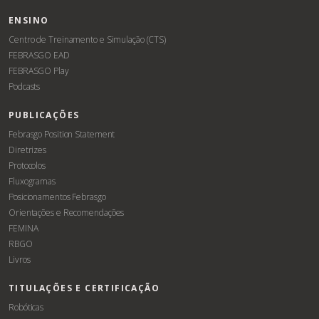
ENSINO
Centro de Treinamento e Simulação (CTS)
FEBRASGO EAD
FEBRASGO Play
Podcasts
PUBLICAÇÕES
Febrasgo Position Statement
Diretrizes
Protocolos
Fluxogramas
Posicionamentos Febrasgo
Orientações e Recomendações
FEMINA
RBGO
Livros
TITULAÇÕES E CERTIFICAÇÃO
Robóticas