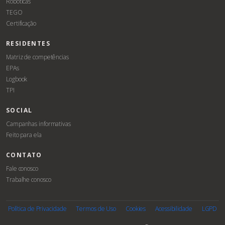
Robóticas
TEGO
Certificação
RESIDENTES
Matriz de competências
EPAs
Logbook
TPI
SOCIAL
Campanhas informativas
Feito para ela
CONTATO
Fale conosco
Trabalhe conosco
Associe-
E
se
Política de Privacidade
Termos de Uso
Cookies
Acessibilidade
LGPD