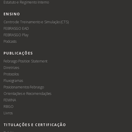
Estatuto e Regimento Interno
ENSINO
Centro de Treinamento e Simulação (CTS)
FEBRASGO EAD
FEBRASGO Play
Podcasts
PUBLICAÇÕES
Febrasgo Position Statement
Diretrizes
Protocolos
Fluxogramas
Posicionamentos Febrasgo
Orientações e Recomendações
FEMINA
RBGO
Livros
TITULAÇÕES E CERTIFICAÇÃO