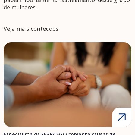
de mulheres.
Veja mais conteúdos
Especialista da FEBRASGO comenta causas de
D