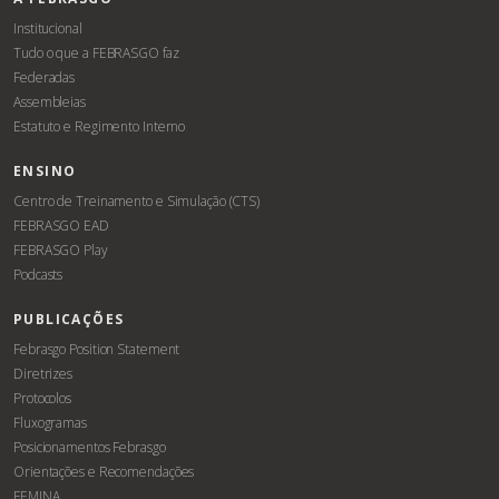
Institucional
Tudo o que a FEBRASGO faz
Federadas
Assembleias
Estatuto e Regimento Interno
ENSINO
Centro de Treinamento e Simulação (CTS)
FEBRASGO EAD
FEBRASGO Play
Podcasts
PUBLICAÇÕES
Febrasgo Position Statement
Diretrizes
Protocolos
Fluxogramas
Posicionamentos Febrasgo
Orientações e Recomendações
FEMINA