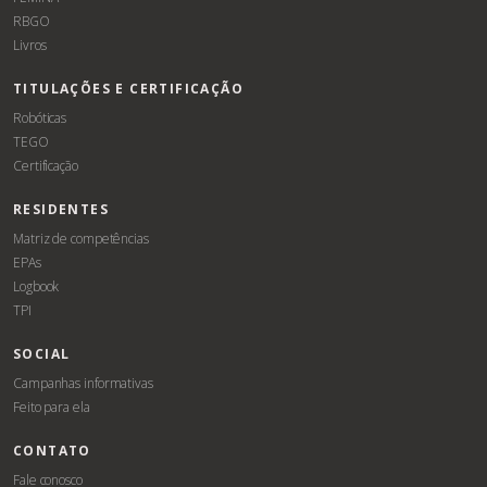
RBGO
Livros
TITULAÇÕES E CERTIFICAÇÃO
Robóticas
TEGO
Certificação
RESIDENTES
Matriz de competências
EPAs
Logbook
TPI
SOCIAL
Campanhas informativas
Feito para ela
CONTATO
Fale conosco