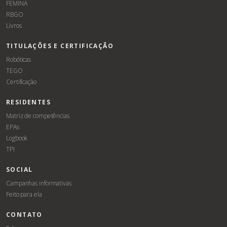
FEMINA
RBGO
Livros
TITULAÇÕES E CERTIFICAÇÃO
Robóticas
TEGO
Certificação
RESIDENTES
Matriz de competências
EPAs
Logbook
TPI
SOCIAL
Campanhas informativas
Feito para ela
CONTATO