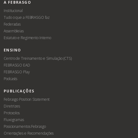
A FEBRASGO
Institucional
Tudo o que a FEBRASGO faz
Federadas
Assembleias
Estatuto e Regimento Interno
ENSINO
Centro de Treinamento e Simulação (CTS)
FEBRASGO EAD
FEBRASGO Play
Podcasts
PUBLICAÇÕES
Febrasgo Position Statement
Diretrizes
Protocolos
Fluxogramas
Posicionamentos Febrasgo
Orientações e Recomendações