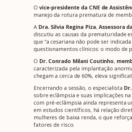
O
vice-presidente da CNE de Assistên
manejo da rotura prematura de membr
A
Dra. Silvia Regina Piza
,
Assessora d
discutiu as causas da prematuridade 
que “a cesariana não pode ser indicad
questionamentos clínicos: o modo de 
O
Dr. Conrado Milani Coutinho
,
membr
caracterizada pela implantação anormal
chegam a cerca de 60%, eleva significa
Encerrando a sessão, o especialista
Dr.
sobre eclâmpsia e suas implicações na
com pré-eclâmpsia ainda representa u
em estudos científicos, há relação dir
mulheres de baixa renda, o que reforça
fatores de risco.