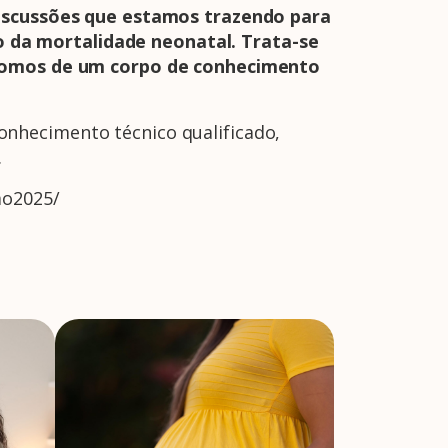
iscussões que estamos trazendo para
 da mortalidade neonatal. Trata-se
ispomos de um corpo de conhecimento
nhecimento técnico qualificado,
.
mo2025/
A Febrasgo
Ensino
Publicações
T