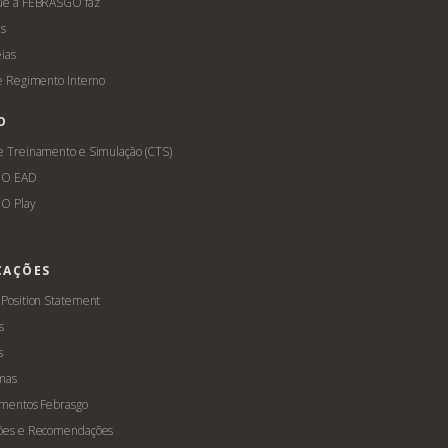
ue a FEBRASGO faz
s
ias
 e Regimento Interno
O
e Treinamento e Simulação (CTS)
GO EAD
O Play
CAÇÕES
 Position Statement
s
s
mas
amentos Febrasgo
ões e Recomendações