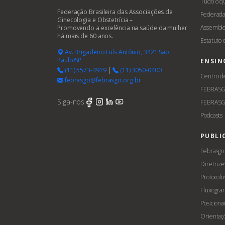
Tudo o q
Federação Brasileira das Associações de
Federada
Ginecologia e Obstetrícia –
Assemble
Promovendo a excelência na saúde da mulher
há mais de 60 anos.
Estatuto
Av. Brigadeiro Luís Antônio, 3421 São
Paulo/SP
ENSIN
(11) 5573-4919
|
(11) 3050-0400
Centro d
febrasgo@febrasgo.org.br
FEBRAS
Siga-nos
FEBRASG
Podcasts
PUBLI
Febrasgo
Diretrize
Protocolo
Fluxogra
Posicion
Orientaç