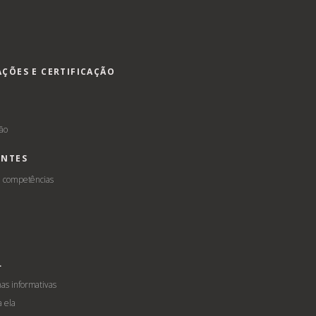
AÇÕES E CERTIFICAÇÃO
s
ção
ENTES
e competências
L
s informativas
a ela