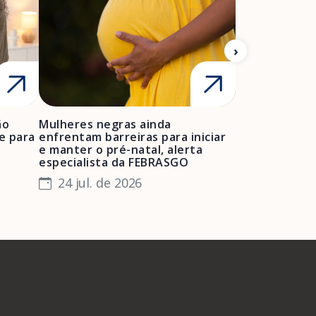
ão
Mulheres negras ainda
FEBRASGO ale
e para
enfrentam barreiras para iniciar
de projetos de
e manter o pré-natal, alerta
obstétrica e 
especialista da FEBRASGO
gestantes e 
24 jul. de 2026
23 jul. de 