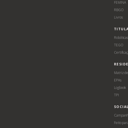
FEMINA
RBGO
Livros
TITUL
Robótica
TEGO
Certifica
RESID
Matriz d
EPAs
Logbook
TPI
SOCIA
Campanha
Feito par