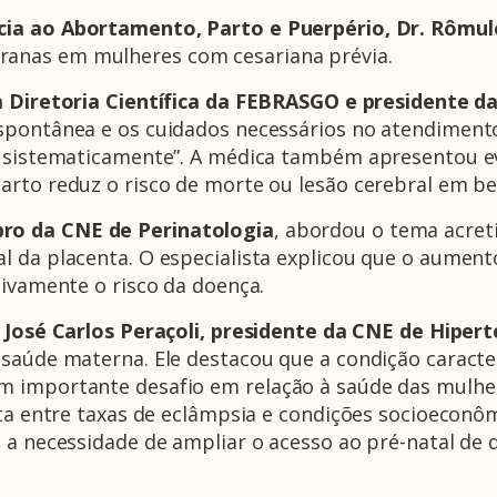
cia ao Abortamento, Parto e Puerpério, Dr. Rômul
anas em mulheres com cesariana prévia.
a Diretoria Científica da FEBRASGO e presidente 
espontânea e os cuidados necessários no atendiment
a sistematicamente”. A médica também apresentou e
parto reduz o risco de morte ou lesão cerebral em 
o da CNE de Perinatologia
, abordou o tema acret
 da placenta. O especialista explicou que o aumento
tivamente o risco da doença.
 José Carlos Peraçoli,
presidente da CNE de Hipert
 saúde materna. Ele destacou que a condição caract
m importante desafio em relação à saúde das mulher
eta entre taxas de eclâmpsia e condições socioeconô
 a necessidade de ampliar o acesso ao pré-natal de q