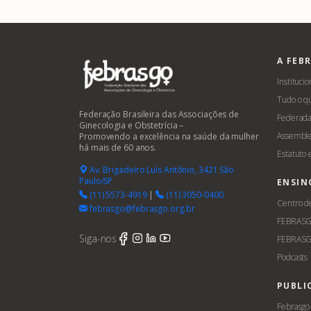
A FEB
Institucio
Tudo o q
Federação Brasileira das Associações de
Federada
Ginecologia e Obstetrícia –
Assemble
Promovendo a excelência na saúde da mulher
há mais de 60 anos.
Estatuto
Av. Brigadeiro Luís Antônio, 3421 São
Paulo/SP
ENSIN
(11) 5573-4919
|
(11) 3050-0400
Centro d
febrasgo@febrasgo.org.br
FEBRAS
Siga-nos
FEBRASG
Podcasts
PUBLI
Febrasgo