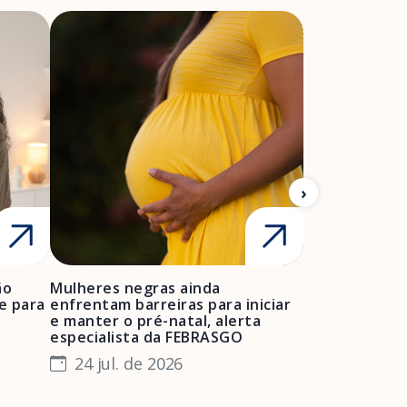
ão
Mulheres negras ainda
FEBRASGO ale
e para
enfrentam barreiras para iniciar
de projetos de
e manter o pré-natal, alerta
obstétrica e 
especialista da FEBRASGO
gestantes e 
24 jul. de 2026
23 jul. de 