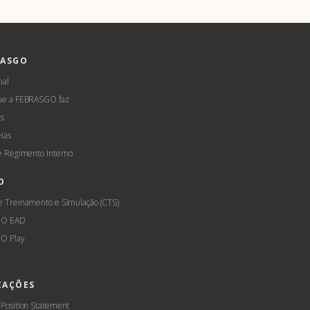
RASGO
nal
ue a FEBRASGO faz
s
ias
 e Regimento Interno
O
e Treinamento e Simulação (CTS)
GO EAD
O Play
CAÇÕES
 Position Statement