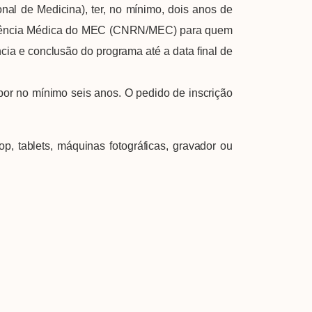
l de Medicina), ter, no mínimo, dois anos de
sidência Médica do MEC (CNRN/MEC) para quem
ia e conclusão do programa até a data final de
or no mínimo seis anos. O pedido de inscrição
, tablets, máquinas fotográficas, gravador ou
A Febrasgo
Ensino
Publicações
T