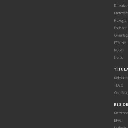
Diretrize
Protocolo
Fluxogra
Posicion
Orientaç
FEMINA
RBGO
Livros
TITUL
Robótica
TEGO
Certifica
RESID
Matriz d
EPAs
Logbook