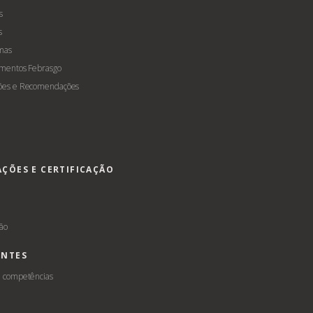
s
s
mas
amentos Febrasgo
ões e Recomendações
AÇÕES E CERTIFICAÇÃO
s
ção
ENTES
e competências