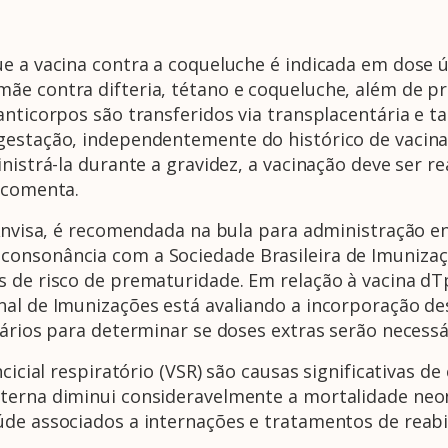
e a vacina contra a coqueluche é indicada em dose ú
ãe contra difteria, tétano e coqueluche, além de p
 anticorpos são transferidos via transplacentária 
gestação, independentemente do histórico de vacina
inistrá-la durante a gravidez, a vacinação deve ser 
, comenta.
 Anvisa, é recomendada na bula para administração e
onsonância com a Sociedade Brasileira de Imunizaçõ
s de risco de prematuridade. Em relação à vacina d
al de Imunizações está avaliando a incorporação des
ssários para determinar se doses extras serão neces
ncicial respiratório (VSR) são causas significativas 
aterna diminui consideravelmente a mortalidade ne
de associados a internações e tratamentos de reabil