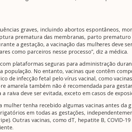
ências graves, incluindo abortos espontâneos, mor
uptura prematura das membranas, parto prematuro e
urante a gestação, a vacinação das mulheres deve s
ares como parceiros nesse processo”, diz a médica.
s com plataformas seguras para administração dura
sa população. No entanto, vacinas que contêm comp
rico de infecção fetal pelo vírus vacinal, como vaci
 febre amarela também não é recomendada para gesta
 a raiva deve ser evitada, exceto em casos de exposi
a mulher tenha recebido algumas vacinas antes da gr
igatórios em todas as gestações, independentemente
gripe). Outras vacinas, como dT, hepatite B, COVID-1
iente.