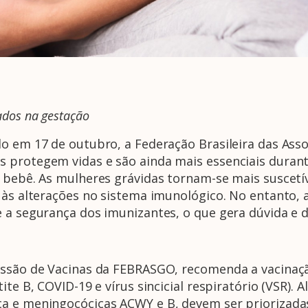
ados na gestação
o em 17 de outubro, a Federação Brasileira das Asso
 protegem vidas e são ainda mais essenciais durant
o bebê. As mulheres grávidas tornam-se mais suscet
o às alterações no sistema imunológico. No entanto,
 a segurança dos imunizantes, o que gera dúvida e d
missão de Vacinas da FEBRASGO, recomenda a vacinaç
ite B, COVID-19 e vírus sincicial respiratório (VSR). 
a e meningocócicas ACWY e B, devem ser priorizadas