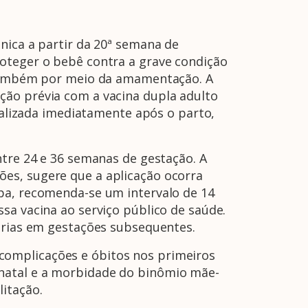
nica a partir da 20ª semana de
A Febrasgo
Ensino
Publicações
T
roteger o bebê contra a grave condição
e também por meio da amamentação. A
ção prévia com a vacina dupla adulto
realizada imediatamente após o parto,
ntre 24 e 36 semanas de gestação. A
es, sugere que a aplicação ocorra
Tpa, recomenda-se um intervalo de 14
sa vacina ao serviço público de saúde.
sárias em gestações subsequentes.
de complicações e óbitos nos primeiros
onatal e a morbidade do binômio mãe-
itação.