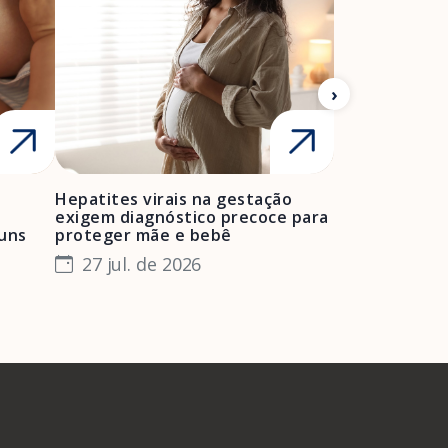
Hepatites virais na gestação
Mulheres neg
exigem diagnóstico precoce para
enfrentam bar
muns
proteger mãe e bebê
e manter o pr
especialista
27 jul. de 2026
24 jul. de 