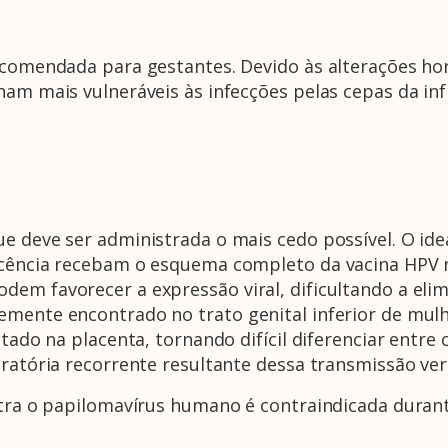
recomendada para gestantes. Devido às alterações ho
nam mais vulneráveis às infecções pelas cepas da in
ue deve ser administrada o mais cedo possível. O id
scência recebam o esquema completo da vacina HPV 
dem favorecer a expressão viral, dificultando a el
emente encontrado no trato genital inferior de mul
ctado na placenta, tornando difícil diferenciar entr
ratória recorrente resultante dessa transmissão vert
ontra o papilomavírus humano é contraindicada duran